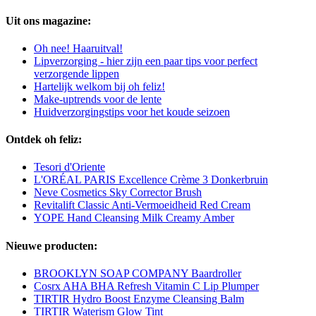
Uit ons magazine:
Oh nee! Haaruitval!
Lipverzorging - hier zijn een paar tips voor perfect
verzorgende lippen
Hartelijk welkom bij oh feliz!
Make-uptrends voor de lente
Huidverzorgingstips voor het koude seizoen
Ontdek oh feliz:
Tesori d'Oriente
L'ORÉAL PARIS Excellence Crème 3 Donkerbruin
Neve Cosmetics Sky Corrector Brush
Revitalift Classic Anti-Vermoeidheid Red Cream
YOPE Hand Cleansing Milk Creamy Amber
Nieuwe producten:
BROOKLYN SOAP COMPANY Baardroller
Cosrx AHA BHA Refresh Vitamin C Lip Plumper
TIRTIR Hydro Boost Enzyme Cleansing Balm
TIRTIR Waterism Glow Tint