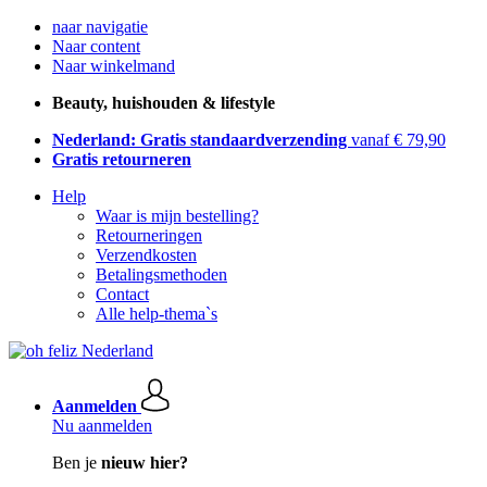
naar navigatie
Naar content
Naar winkelmand
Beauty, huishouden & lifestyle
Nederland: Gratis standaardverzending
vanaf € 79,90
Gratis retourneren
Help
Waar is mijn bestelling?
Retourneringen
Verzendkosten
Betalingsmethoden
Contact
Alle help-thema`s
Aanmelden
Nu aanmelden
Ben je
nieuw hier?