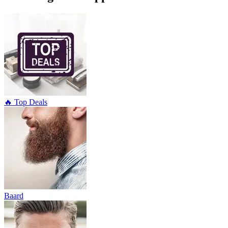
🔥 Top Deals
Baard