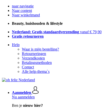
naar navigatie
Naar content
Naar winkelmand
Beauty, huishouden & lifestyle
Nederland: Gratis standaardverzending
vanaf € 79,90
Gratis retourneren
Help
Waar is mijn bestelling?
Retourneringen
Verzendkosten
Betalingsmethoden
Contact
Alle help-thema`s
Aanmelden
Nu aanmelden
Ben je
nieuw hier?