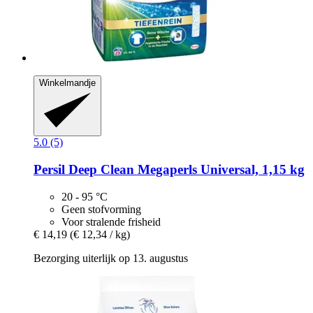
Winkelmandje
5.0 (5)
Persil
Deep Clean Megaperls Universal, 1,15 kg
20 - 95 °C
Geen stofvorming
Voor stralende frisheid
€ 14,19
(€ 12,34 / kg)
Bezorging uiterlijk op 13. augustus