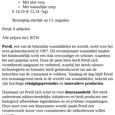
Met aloë vera
Met natuurlijke zeep
€ 14,19
(€ 12,34 / kg)
Bezorging uiterlijk op 13. augustus
Persil: 8 artikelen
Alle prijzen incl. BTW
Persil
, een van de bekendste wasmiddelen ter wereld, werd voor het
eerst geïntroduceerd in 1907. Dit revolutionaire wasmiddel maakte
het huishoudelijk werk een stuk eenvoudiger en schoner, waardoor
het snel populair werd. Door de jaren heen heeft Persil zich
voortdurend aangepast en verbeterd, waarbij het steeds nieuwe
technologieën en formules heeft geïntroduceerd om aan de
behoeften van de consument te voldoen. Vandaag de dag blijft Persil
een toonaangevend merk in de wereld van wasmiddelen, bekend om
zijn krachtige
reinigingsprestaties
en i
nnovatieve producten
.
Daarnaast zet Persil zich actief in voor
duurzaamheid
. Het merk
ondersteunt milieuvriendelijke initiatieven en biedt producten met
biologisch afbreekbare ingrediënten en recyclebare verpakkingen.
Deze inzet voor een duurzamere wereld maakt Persil een
verantwoorde keuze voor consumenten die milieubewust willen