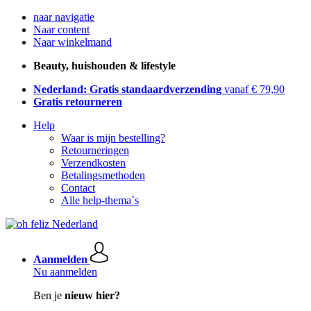
naar navigatie
Naar content
Naar winkelmand
Beauty, huishouden & lifestyle
Nederland: Gratis standaardverzending
vanaf € 79,90
Gratis retourneren
Help
Waar is mijn bestelling?
Retourneringen
Verzendkosten
Betalingsmethoden
Contact
Alle help-thema`s
Aanmelden
Nu aanmelden
Ben je
nieuw hier?