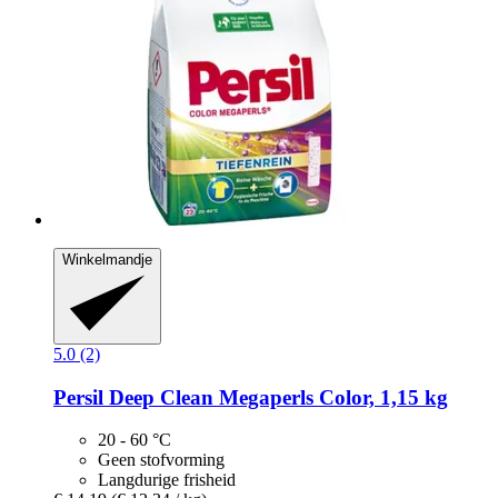
Winkelmandje
5.0 (2)
Persil
Deep Clean Megaperls Color, 1,15 kg
20 - 60 °C
Geen stofvorming
Langdurige frisheid