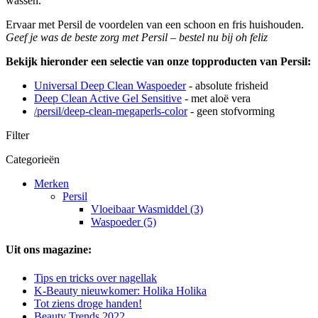
wassen.
Ervaar met Persil de voordelen van een schoon en fris huishouden.
Geef je was de beste zorg met Persil – bestel nu bij oh feliz
Bekijk hieronder een selectie van onze topproducten van Persil:
Universal Deep Clean Waspoeder
- absolute frisheid
Deep Clean Active Gel Sensitive
- met aloë vera
/persil/deep-clean-megaperls-color
- geen stofvorming
Filter
Categorieën
Merken
Persil
Vloeibaar Wasmiddel (3)
Waspoeder (5)
Uit ons magazine:
Tips en tricks over nagellak
K-Beauty nieuwkomer: Holika Holika
Tot ziens droge handen!
Beauty Trends 2022