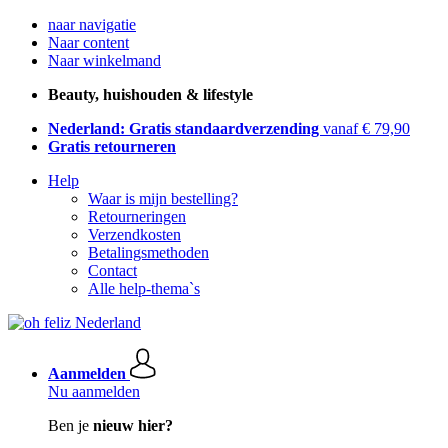
naar navigatie
Naar content
Naar winkelmand
Beauty, huishouden & lifestyle
Nederland: Gratis standaardverzending
vanaf € 79,90
Gratis retourneren
Help
Waar is mijn bestelling?
Retourneringen
Verzendkosten
Betalingsmethoden
Contact
Alle help-thema`s
Aanmelden
Nu aanmelden
Ben je
nieuw hier?