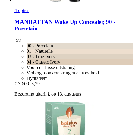
4 opties
MANHATTAN
Wake Up Concealer, 90 -​
Porcelain
-5%
90 - Porcelain
01 - Naturelle
03 - True Ivory
04 - Classic Ivory
Voor een frisse uitstraling
Verbergt donkere kringen en roodheid
Hydrateert
€ 3,60
€ 3,79
Bezorging uiterlijk op 13. augustus