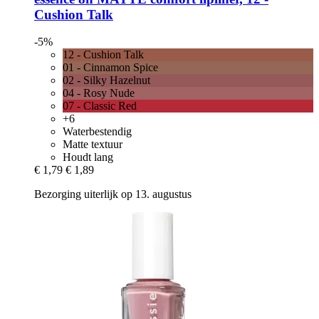
Cushion Talk
-5%
12 - Cushion Talk
01 - Cinnamon Spice
02 - Silky Hazelnut
04 - Rosy Nude
07 - Classic Red
+6
Waterbestendig
Matte textuur
Houdt lang
€ 1,79
€ 1,89
Bezorging uiterlijk op 13. augustus