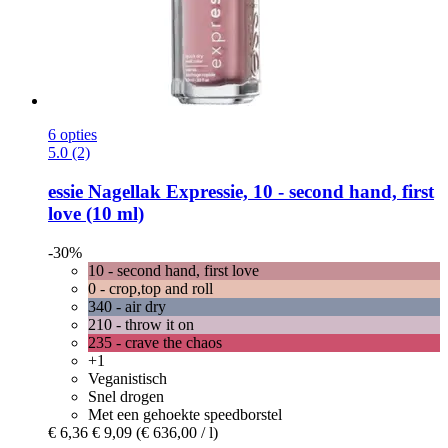
6 opties
5.0 (2)
essie
Nagellak Expressie, 10 -​ second hand, first
love (10 ml)
-30%
10 - second hand, first love
0 - crop,top and roll
340 - air dry
210 - throw it on
235 - crave the chaos
+1
Veganistisch
Snel drogen
Met een gehoekte speedborstel
€ 6,36
€ 9,09
(€ 636,00 / l)