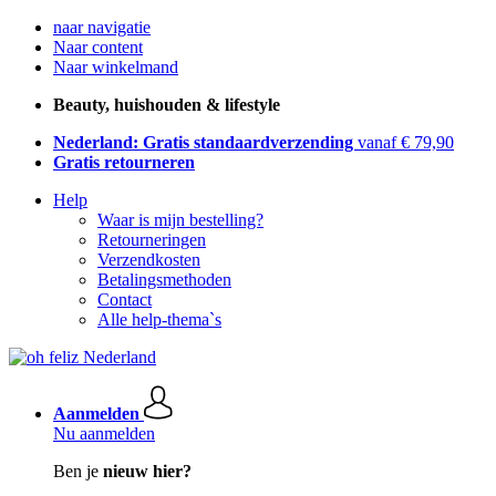
naar navigatie
Naar content
Naar winkelmand
Beauty, huishouden & lifestyle
Nederland: Gratis standaardverzending
vanaf € 79,90
Gratis retourneren
Help
Waar is mijn bestelling?
Retourneringen
Verzendkosten
Betalingsmethoden
Contact
Alle help-thema`s
Aanmelden
Nu aanmelden
Ben je
nieuw hier?