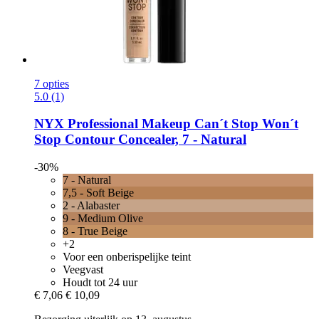
7 opties
5.0 (1)
NYX Professional Makeup
Can´t Stop Won´t
Stop Contour Concealer, 7 -​ Natural
-30%
7 - Natural
7,5 - Soft Beige
2 - Alabaster
9 - Medium Olive
8 - True Beige
+2
Voor een onberispelijke teint
Veegvast
Houdt tot 24 uur
€ 7,06
€ 10,09