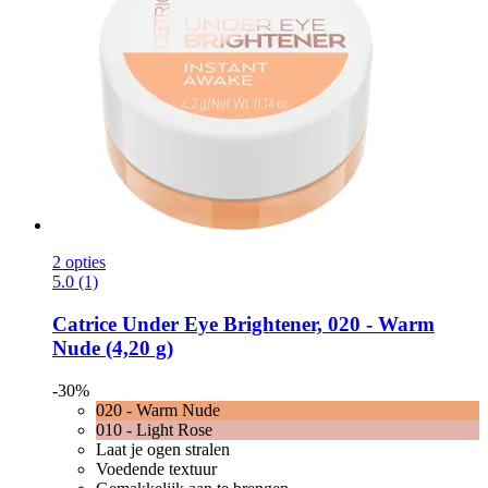
2 opties
5.0 (1)
Catrice
Under Eye Brightener, 020 -​ Warm
Nude (4,20 g)
-30%
020 - Warm Nude
010 - Light Rose
Laat je ogen stralen
Voedende textuur