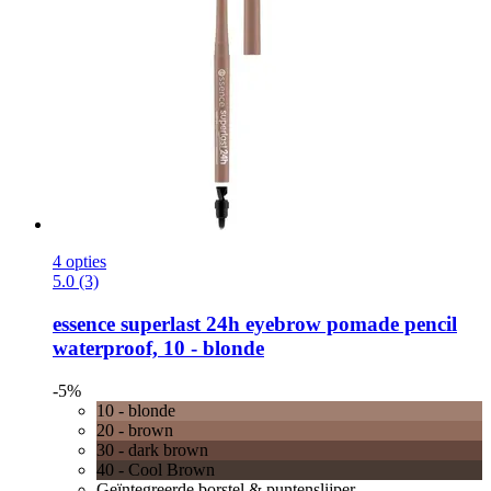
4 opties
5.0 (3)
essence
superlast 24h eyebrow pomade pencil
waterproof, 10 -​ blonde
-5%
10 - blonde
20 - brown
30 - dark brown
40 - Cool Brown
Geïntegreerde borstel & puntenslijper