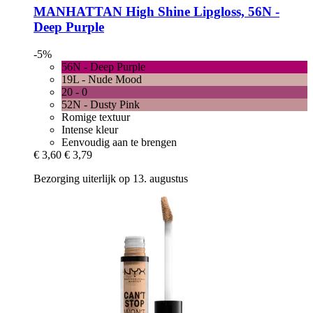
MANHATTAN
High Shine Lipgloss, 56N -​
Deep Purple
-5%
56N - Deep Purple
19L - Nude Mood
20 - 0
52N - Dusty Pink
Romige textuur
Intense kleur
Eenvoudig aan te brengen
€ 3,60
€ 3,79
Bezorging uiterlijk op 13. augustus