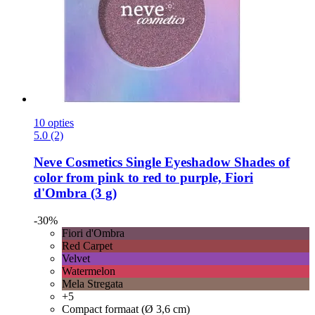
10 opties
5.0 (2)
Neve Cosmetics
Single Eyeshadow Shades of
color from pink to red to purple, Fiori
d'Ombra (3 g)
-30%
Fiori d'Ombra
Red Carpet
Velvet
Watermelon
Mela Stregata
+5
Compact formaat (Ø 3,6 cm)