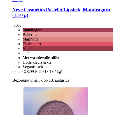
Neve Cosmetics
Pastello Lipstick, Mandragora
(1,10 g)
-30%
Mandragora
Ballerina
Marmotta
Fenicottero
Vino
+17
Met waardevolle oliën
Hoge kleursterkte
Veganistisch
€ 6,29
€ 8,99
(€ 5.718,18 / kg)
Bezorging uiterlijk op 13. augustus