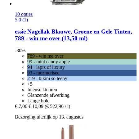
10 opties
5.0 (1)
essie
Nagellak Blauwe, Groene en Gele Tinten,
789 -​ win me over (13,50 ml)
-30%
789 - win me over
99 - mint candy apple
94 - lapiz of luxury
93 - mezmerised
219 - bikini so teeny
+5
Intense kleuren
Glanzende afwerking
Lange hold
€ 7,06
€ 10,09
(€ 522,96 / l)
Bezorging uiterlijk op 13. augustus