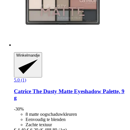
Winkelmandje
5.0 (1)
Catrice
The Dusty Matte Eyeshadow Palette, 9
g
-30%
8 matte oogschaduwkleuren
Eenvoudig te blenden
Zachte textuur
€ 4,40
€ 6,29
(€ 488,89 / kg)