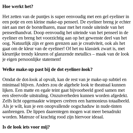
Hoe werkt het?
Het zetten van de puntjes is super eenvoudig met een gel eyeliner in
een potje en een kleine make-up penseel. De eyeliner breng je echter
niet aan met de borstelharen, maar met het ronde uiteinde van het
penseelhandvat. Doop eenvoudig het uiteinde van het penseel in de
eyeliner en breng het voorzichtig aan op het gewenste deel van het
oog. Natuurlijk zijn er geen grenzen aan je creativiteit, ook als het
gaat om de kleur van de eyeliner! Of het nu klassiek zwart is, met
kleurrijke trendy kleuren of glanzende metallics – maak van de look
je eigen persoonlijke statement!
Welke make-up past bij de dot eyeliner-look?
Omdat de dot-look al opvalt, kan de rest van je make-up subtiel en
minimaal blijven. Anders zou de algehele look te theatraal kunnen
lijken. Een matte en egale teint gaat bijvoorbeeld goed samen met
een sfeervolle uitstraling. Onzuiverheden kunnen worden afgedekt.
Zelfs licht opgemaakte wimpers creëren een harmonieus totaalbeeld.
Als je wilt, kun je een onopvallende oogschaduw in nude-tinten
aanbrengen. De lippen daarentegen mogen wat meer benadrukt
worden. Matroze of krachtig rood zijn hiervoor ideaal.
Is de look iets voor mij?