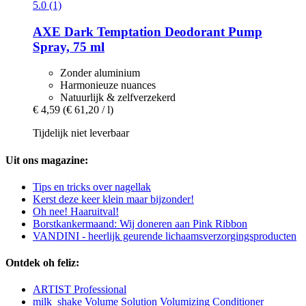
5.0 (1)
AXE
Dark Temptation Deodorant Pump
Spray, 75 ml
Zonder aluminium
Harmonieuze nuances
Natuurlijk & zelfverzekerd
€ 4,59
(€ 61,20 / l)
Tijdelijk niet leverbaar
Uit ons magazine:
Tips en tricks over nagellak
Kerst deze keer klein maar bijzonder!
Oh nee! Haaruitval!
Borstkankermaand: Wij doneren aan Pink Ribbon
VANDINI - heerlijk geurende lichaamsverzorgingsproducten
Ontdek oh feliz:
ARTIST Professional
milk_shake Volume Solution Volumizing Conditioner