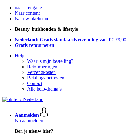
naar navigatie
Naar content
Naar winkelmand
Beauty, huishouden & lifestyle
Nederland: Gratis standaardverzending
vanaf € 79,90
Gratis retourneren
Help
Waar is mijn bestelling?
Retourneringen
Verzendkosten
Betalingsmethoden
Contact
Alle help-thema`s
Aanmelden
Nu aanmelden
Ben je
nieuw hier?