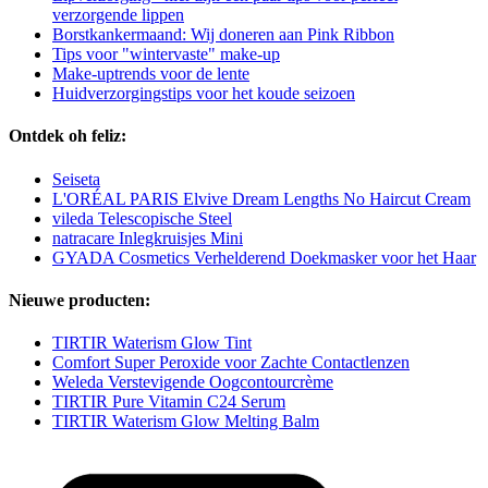
verzorgende lippen
Borstkankermaand: Wij doneren aan Pink Ribbon
Tips voor "wintervaste" make-up
Make-uptrends voor de lente
Huidverzorgingstips voor het koude seizoen
Ontdek oh feliz:
Seiseta
L'ORÉAL PARIS Elvive Dream Lengths No Haircut Cream
vileda Telescopische Steel
natracare Inlegkruisjes Mini
GYADA Cosmetics Verhelderend Doekmasker voor het Haar
Nieuwe producten:
TIRTIR Waterism Glow Tint
Comfort Super Peroxide voor Zachte Contactlenzen
Weleda Verstevigende Oogcontourcrème
TIRTIR Pure Vitamin C24 Serum
TIRTIR Waterism Glow Melting Balm