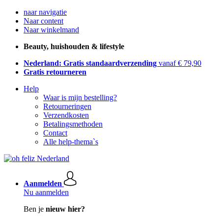
naar navigatie
Naar content
Naar winkelmand
Beauty, huishouden & lifestyle
Nederland: Gratis standaardverzending
vanaf € 79,90
Gratis retourneren
Help
Waar is mijn bestelling?
Retourneringen
Verzendkosten
Betalingsmethoden
Contact
Alle help-thema`s
Aanmelden
Nu aanmelden
Ben je
nieuw hier?