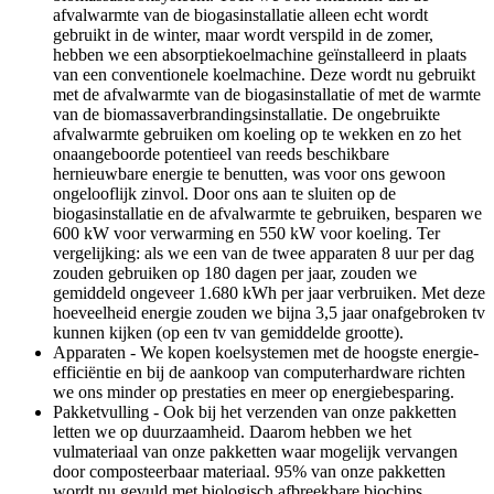
afvalwarmte van de biogasinstallatie alleen echt wordt
gebruikt in de winter, maar wordt verspild in de zomer,
hebben we een absorptiekoelmachine geïnstalleerd in plaats
van een conventionele koelmachine. Deze wordt nu gebruikt
met de afvalwarmte van de biogasinstallatie of met de warmte
van de biomassaverbrandingsinstallatie. De ongebruikte
afvalwarmte gebruiken om koeling op te wekken en zo het
onaangeboorde potentieel van reeds beschikbare
hernieuwbare energie te benutten, was voor ons gewoon
ongelooflijk zinvol. Door ons aan te sluiten op de
biogasinstallatie en de afvalwarmte te gebruiken, besparen we
600 kW voor verwarming en 550 kW voor koeling. Ter
vergelijking: als we een van de twee apparaten 8 uur per dag
zouden gebruiken op 180 dagen per jaar, zouden we
gemiddeld ongeveer 1.680 kWh per jaar verbruiken. Met deze
hoeveelheid energie zouden we bijna 3,5 jaar onafgebroken tv
kunnen kijken (op een tv van gemiddelde grootte).
Apparaten - We kopen koelsystemen met de hoogste energie-
efficiëntie en bij de aankoop van computerhardware richten
we ons minder op prestaties en meer op energiebesparing.
Pakketvulling - Ook bij het verzenden van onze pakketten
letten we op duurzaamheid. Daarom hebben we het
vulmateriaal van onze pakketten waar mogelijk vervangen
door composteerbaar materiaal. 95% van onze pakketten
wordt nu gevuld met biologisch afbreekbare biochips.