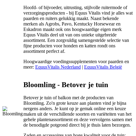
Hoofd- of bijvoeder, uitrusting, stijlvolle ruitermode of
verzorgingsproducten - bij Equus Vitalis vind je alles wat
paarden en ruiters gelukkig maakt. Naast bekende
merken als Agrobs, Pavo, Kentucky Horsewear en
Eskadron maakt ook ons hoogwaardige eigen merk
Equus Vitalis deel uit van ons unieke uitgebreide
assortiment. Een zorgvuldig samengestelde selectie van
fijne producten voor honden en katten rondt ons
assortiment perfect af.
Hoogwaardige voedingssupplementen voor paarden en
meer:
EquusVitalis Nederland
|
EquusVitalis België
Bloomling - Betover je tuin
Betover je tuin of balkon met de producten van
Bloomling. Zo'n grote keuze aan planten vind je bijna
nergens anders. Je kunt op je gemak online een keuze
maken uit de verschillende soorten en variëteiten van het
gehele plantenassortiment en deze vervolgens samen met
de benodigde potgrond direct bij je thuis laten bezorgen.
Zaden en accessoires van hoge kwaliteit voor de tuin: