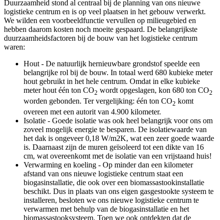
Duurzaamheid stond al centraal bij de planning van ons nieuwe
logistieke centrum en is op veel plaatsen in het gebouw verwerkt.
We wilden een voorbeeldfunctie vervullen op milieugebied en
hebben daarom kosten noch moeite gespaard. De belangrijkste
duurzaamheidsfactoren bij de bouw van het logistieke centrum
waren:
Hout - De natuurlijk hernieuwbare grondstof speelde een
belangrijke rol bij de bouw. In totaal werd 680 kubieke meter
hout gebruikt in het hele centrum. Omdat in elke kubieke
meter hout één ton CO
wordt opgeslagen, kon 680 ton CO
2
2
worden gebonden. Ter vergelijking: één ton CO
komt
2
overeen met een autorit van 4.900 kilometer.
Isolatie - Goede isolatie was ook heel belangrijk voor ons om
zoveel mogelijk energie te besparen. De isolatiewaarde van
het dak is ongeveer 0,18 W/m2K, wat een zeer goede waarde
is. Daarnaast zijn de muren geïsoleerd tot een dikte van 16
cm, wat overeenkomt met de isolatie van een vrijstaand huis!
Verwarming en koeling - Op minder dan een kilometer
afstand van ons nieuwe logistieke centrum staat een
biogasinstallatie, die ook over een biomassastookinstallatie
beschikt. Dus in plaats van ons eigen gasgestookte systeem te
installeren, besloten we ons nieuwe logistieke centrum te
verwarmen met behulp van de biogasinstallatie en het
biomassastooksysteem. Toen we ook ontdekten dat de