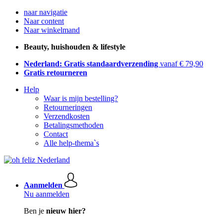
naar navigatie
Naar content
Naar winkelmand
Beauty, huishouden & lifestyle
Nederland: Gratis standaardverzending
vanaf € 79,90
Gratis retourneren
Help
Waar is mijn bestelling?
Retourneringen
Verzendkosten
Betalingsmethoden
Contact
Alle help-thema`s
Aanmelden
Nu aanmelden
Ben je
nieuw hier?