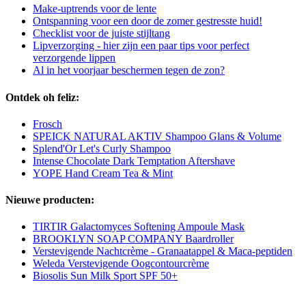
Make-uptrends voor de lente
Ontspanning voor een door de zomer gestresste huid!
Checklist voor de juiste stijltang
Lipverzorging - hier zijn een paar tips voor perfect
verzorgende lippen
Al in het voorjaar beschermen tegen de zon?
Ontdek oh feliz:
Frosch
SPEICK NATURAL AKTIV Shampoo Glans & Volume
Splend'Or Let's Curly Shampoo
Intense Chocolate Dark Temptation Aftershave
YOPE Hand Cream Tea & Mint
Nieuwe producten:
TIRTIR Galactomyces Softening Ampoule Mask
BROOKLYN SOAP COMPANY Baardroller
Verstevigende Nachtcrème - Granaatappel & Maca-peptiden
Weleda Verstevigende Oogcontourcrème
Biosolis Sun Milk Sport SPF 50+