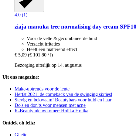
4.0 (1)
ziaja
manuka tree normalising day cream SPF10
Voor de vette & gecombineerde huid
Verzacht irritaties
Heeft een matterend effect
€ 5,09
(€ 101,80 / l)
Bezorging uiterlijk op 14. augustus
Uit ons magazine:
Make-uptrends voor de lente
Herfst 2021: de comeback van de swinging sixties!
Stevig en bekwaam! Beautybars voor huid en haar
Do's en don'ts voor mensen met acne
K-Beauty nieuwkomer: Holika Holika
Ontdek oh feliz:
Gilette