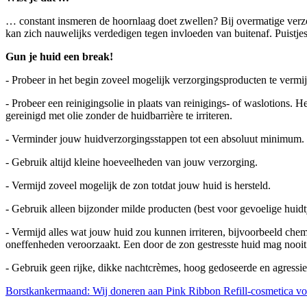
… constant insmeren de hoornlaag doet zwellen? Bij overmatige verzor
kan zich nauwelijks verdedigen tegen invloeden van buitenaf. Puistjes
Gun je huid een break!
- Probeer in het begin zoveel mogelijk verzorgingsproducten te vermi
- Probeer een reinigingsolie in plaats van reinigings- of waslotions. 
gereinigd met olie zonder de huidbarrière te irriteren.
- Verminder jouw huidverzorgingsstappen tot een absoluut minimum.
- Gebruik altijd kleine hoeveelheden van jouw verzorging.
- Vermijd zoveel mogelijk de zon totdat jouw huid is hersteld.
- Gebruik alleen bijzonder milde producten (best voor gevoelige huid
- Vermijd alles wat jouw huid zou kunnen irriteren, bijvoorbeeld chem
oneffenheden veroorzaakt. Een door de zon gestresste huid mag nooi
- Gebruik geen rijke, dikke nachtcrèmes, hoog gedoseerde en agressie
Borstkankermaand: Wij doneren aan Pink Ribbon
Refill-cosmetica v