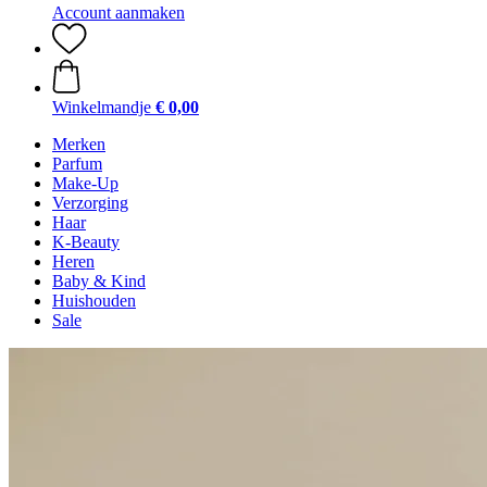
Account aanmaken
Winkelmandje
€ 0,00
Merken
Parfum
Make-Up
Verzorging
Haar
K-Beauty
Heren
Baby & Kind
Huishouden
Sale