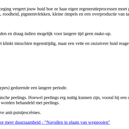
ging vergeet jouw huid hoe ze haar eigen regeneratieprocessen moet geb
, roodheid, pigmentvlekken, kleine rimpels en een overproductie van ta
jden en draag indien mogelijk voor langere tijd geen make-up.
Het klinkt misschien tegenstrijdig, maar een vette en onzuivere huid re
types) gedurende een langere periode.
ische peelings. Hoewel peelings erg nuttig kunnen zijn, vooral bij een 
t worden behandeld met peelings.
ve anti-puistjescrèmes.
oor meer duurzaamheid - "Navullen in plaats van weggooien"