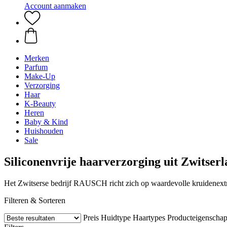
Account aanmaken
Merken
Parfum
Make-Up
Verzorging
Haar
K-Beauty
Heren
Baby & Kind
Huishouden
Sale
Siliconenvrije haarverzorging uit Zwits
Het Zwitserse bedrijf RAUSCH richt zich op waardevolle kruidenextr
Filteren & Sorteren
Preis
Huidtype
Haartypes
Producteigenscha