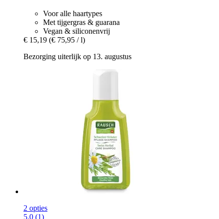
Voor alle haartypes
Met tijgergras & guarana
Vegan & siliconenvrij
€ 15,19
(€ 75,95 / l)
Bezorging uiterlijk op 13. augustus
2 opties
5.0 (1)