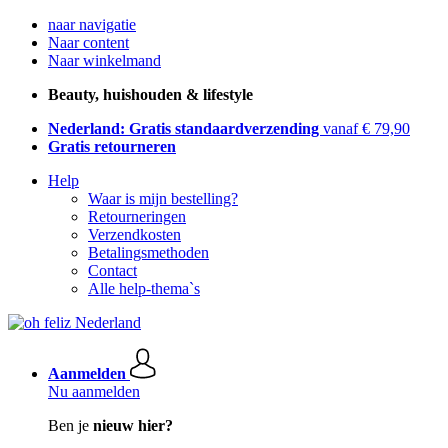
naar navigatie
Naar content
Naar winkelmand
Beauty, huishouden & lifestyle
Nederland: Gratis standaardverzending
vanaf € 79,90
Gratis retourneren
Help
Waar is mijn bestelling?
Retourneringen
Verzendkosten
Betalingsmethoden
Contact
Alle help-thema`s
Aanmelden
Nu aanmelden
Ben je
nieuw hier?