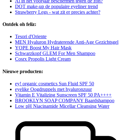
Al in het voorjaar beschermen tegen de zon?
DOT make-up de populaire eyeliner trend
Strawberry Legs - wat zit er precies achter?
Ontdek oh feliz:
Tesori d'Oriente
MEN Hyaluron Hydraterende Anti-Age Gezichtsgel
YOPE Boost My Hair Mask
Schwarzkopf GLEM For Men Shampoo
Cosrx Propolis Light Cream
Nieuwe producten:
ey! organic cosmetics Sun Fluid SPF 50
eyelike Oogdruppels met hyaluronzuur
Vitamin E Vitalizing Sunscreen SPF 50 PA++++
BROOKLYN SOAP COMPANY Baardshampoo
Low pH Niacinamide Micellar Cleansing Water