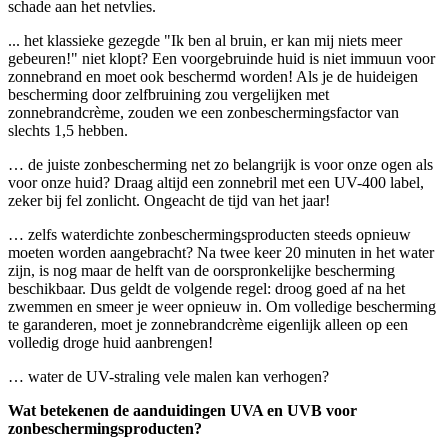
schade aan het netvlies.
... het klassieke gezegde "Ik ben al bruin, er kan mij niets meer
gebeuren!" niet klopt? Een voorgebruinde huid is niet immuun voor
zonnebrand en moet ook beschermd worden! Als je de huideigen
bescherming door zelfbruining zou vergelijken met
zonnebrandcrème, zouden we een zonbeschermingsfactor van
slechts 1,5 hebben.
… de juiste zonbescherming net zo belangrijk is voor onze ogen als
voor onze huid? Draag altijd een zonnebril met een UV-400 label,
zeker bij fel zonlicht. Ongeacht de tijd van het jaar!
… zelfs waterdichte zonbeschermingsproducten steeds opnieuw
moeten worden aangebracht? Na twee keer 20 minuten in het water
zijn, is nog maar de helft van de oorspronkelijke bescherming
beschikbaar. Dus geldt de volgende regel: droog goed af na het
zwemmen en smeer je weer opnieuw in. Om volledige bescherming
te garanderen, moet je zonnebrandcrème eigenlijk alleen op een
volledig droge huid aanbrengen!
… water de UV-straling vele malen kan verhogen?
Wat betekenen de aanduidingen UVA en UVB voor
zonbeschermingsproducten?