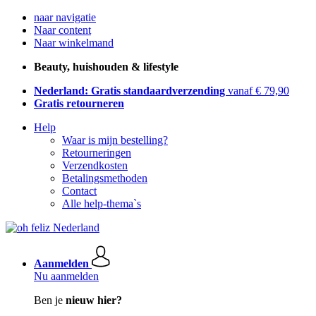
naar navigatie
Naar content
Naar winkelmand
Beauty, huishouden & lifestyle
Nederland: Gratis standaardverzending
vanaf € 79,90
Gratis retourneren
Help
Waar is mijn bestelling?
Retourneringen
Verzendkosten
Betalingsmethoden
Contact
Alle help-thema`s
Aanmelden
Nu aanmelden
Ben je
nieuw hier?