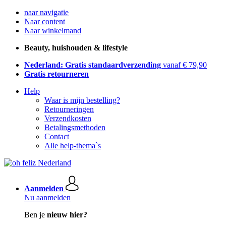
naar navigatie
Naar content
Naar winkelmand
Beauty, huishouden & lifestyle
Nederland: Gratis standaardverzending
vanaf € 79,90
Gratis retourneren
Help
Waar is mijn bestelling?
Retourneringen
Verzendkosten
Betalingsmethoden
Contact
Alle help-thema`s
Aanmelden
Nu aanmelden
Ben je
nieuw hier?