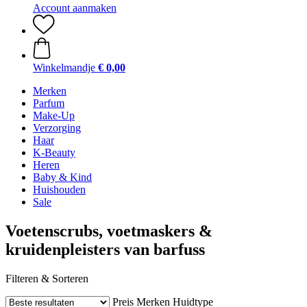
Account aanmaken
Winkelmandje
€ 0,00
Merken
Parfum
Make-Up
Verzorging
Haar
K-Beauty
Heren
Baby & Kind
Huishouden
Sale
Voetenscrubs, voetmaskers &
kruidenpleisters van barfuss
Filteren & Sorteren
Preis
Merken
Huidtype