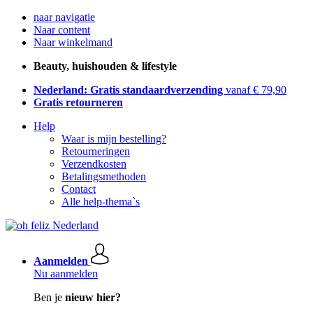
naar navigatie
Naar content
Naar winkelmand
Beauty, huishouden & lifestyle
Nederland: Gratis standaardverzending
vanaf € 79,90
Gratis retourneren
Help
Waar is mijn bestelling?
Retourneringen
Verzendkosten
Betalingsmethoden
Contact
Alle help-thema`s
Aanmelden
Nu aanmelden
Ben je
nieuw hier?