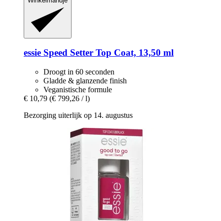
Winkelmandje
essie
Speed Setter Top Coat, 13,50 ml
Droogt in 60 seconden
Gladde & glanzende finish
Veganistische formule
€ 10,79
(€ 799,26 / l)
Bezorging uiterlijk op 14. augustus