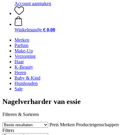
Account aanmaken
Winkelmandje
€ 0,00
Merken
Parfum
Make-Up
Verzorging
Haar
K-Beauty
Heren
Baby & Kind
Huishouden
Sale
Nagelverharder van essie
Filteren & Sorteren
Preis
Merken
Producteigenschappen
Filters