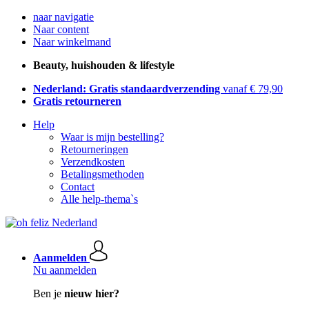
naar navigatie
Naar content
Naar winkelmand
Beauty, huishouden & lifestyle
Nederland: Gratis standaardverzending
vanaf € 79,90
Gratis retourneren
Help
Waar is mijn bestelling?
Retourneringen
Verzendkosten
Betalingsmethoden
Contact
Alle help-thema`s
Aanmelden
Nu aanmelden
Ben je
nieuw hier?