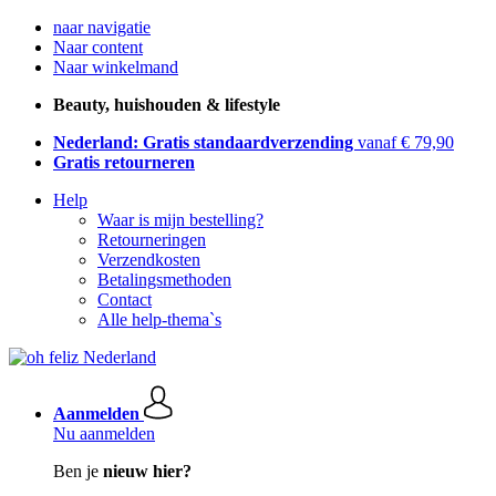
naar navigatie
Naar content
Naar winkelmand
Beauty, huishouden & lifestyle
Nederland: Gratis standaardverzending
vanaf € 79,90
Gratis retourneren
Help
Waar is mijn bestelling?
Retourneringen
Verzendkosten
Betalingsmethoden
Contact
Alle help-thema`s
Aanmelden
Nu aanmelden
Ben je
nieuw hier?