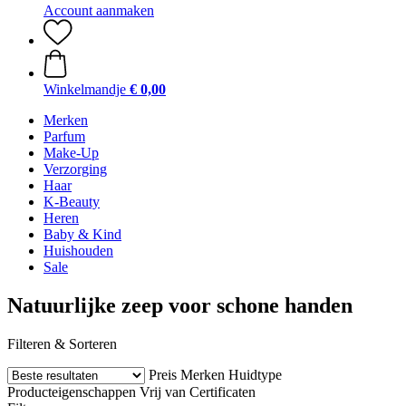
Account aanmaken
Winkelmandje
€ 0,00
Merken
Parfum
Make-Up
Verzorging
Haar
K-Beauty
Heren
Baby & Kind
Huishouden
Sale
Natuurlijke zeep voor schone handen
Filteren & Sorteren
Preis
Merken
Huidtype
Producteigenschappen
Vrij van
Certificaten