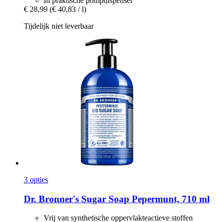
In praktische pompdispenser
€ 28,99
(€ 40,83 / l)
Tijdelijk niet leverbaar
3 opties
Dr. Bronner's
Sugar Soap Pepermunt, 710 ml
Vrij van synthetische oppervlakteactieve stoffen