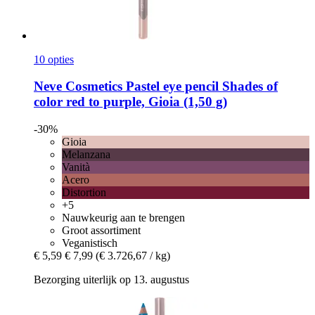
10 opties
Neve Cosmetics
Pastel eye pencil Shades of
color red to purple, Gioia (1,50 g)
-30%
Gioia
Melanzana
Vanità
Acero
Distortion
+5
Nauwkeurig aan te brengen
Groot assortiment
Veganistisch
€ 5,59
€ 7,99
(€ 3.726,67 / kg)
Bezorging uiterlijk op 13. augustus