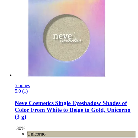
5 opties
5.0 (1)
Neve Cosmetics
Single Eyeshadow Shades of
Color From White to Beige to Gold, Unicorno
(3 g)
-30%
Unicorno