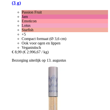
(3 g)
Passion Fruit
Jam
Emoticon
Lotus
Starfish
+5
Compact formaat (Ø 3,6 cm)
Ook voor ogen en lippen
Veganistisch
€ 8,99
(€ 2.996,67 / kg)
Bezorging uiterlijk op 13. augustus