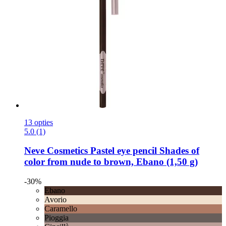
13 opties
5.0 (1)
Neve Cosmetics
Pastel eye pencil Shades of
color from nude to brown, Ebano (1,50 g)
-30%
Ebano
Avorio
Caramello
Pioggia