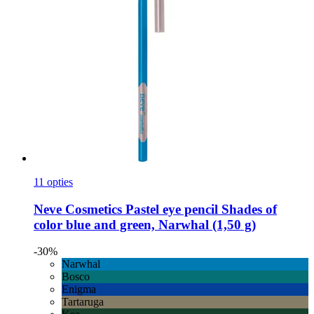
11 opties
Neve Cosmetics
Pastel eye pencil Shades of
color blue and green, Narwhal (1,50 g)
-30%
Narwhal
Bosco
Enigma
Tartaruga