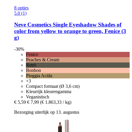
8 opties
5.0 (1)
Neve Cosmetics
Single Eyeshadow Shades of
color from yellow to orange to green, Fenice (3
g)
-30%
Fenice
Peaches & Cream
Retrò
Bonbon
Pioggia Acida
+3
Compact formaat (Ø 3,6 cm)
Kleurrijk kleurengamma
Veganistisch
€ 5,59
€ 7,99
(€ 1.863,33 / kg)
Bezorging uiterlijk op 13. augustus