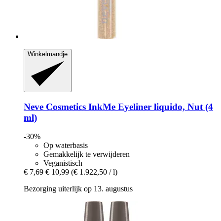
Winkelmandje
Neve Cosmetics
InkMe Eyeliner liquido, Nut (4
ml)
-30%
Op waterbasis
Gemakkelijk te verwijderen
Veganistisch
€ 7,69
€ 10,99
(€ 1.922,50 / l)
Bezorging uiterlijk op 13. augustus