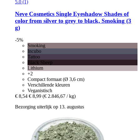
5.0 (1)
Neve Cosmetics
Single Eyeshadow Shades of
color from silver to grey to black, Smoking (3
g)
-5%
Smoking
Incubo
Tattoo
Black Sheep
Lithium
+2
Compact formaat (Ø 3,6 cm)
Verschillende kleuren
Veganistisch
€ 8,54
€ 8,99
(€ 2.846,67 / kg)
Bezorging uiterlijk op 13. augustus