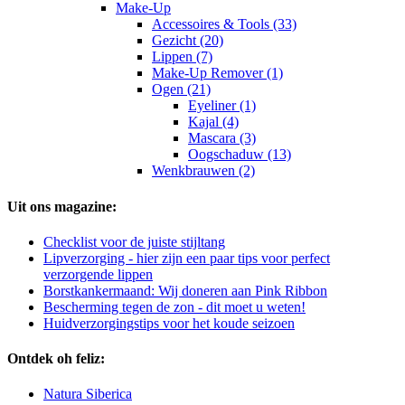
Make-Up
Accessoires & Tools (33)
Gezicht (20)
Lippen (7)
Make-Up Remover (1)
Ogen (21)
Eyeliner (1)
Kajal (4)
Mascara (3)
Oogschaduw (13)
Wenkbrauwen (2)
Uit ons magazine:
Checklist voor de juiste stijltang
Lipverzorging - hier zijn een paar tips voor perfect
verzorgende lippen
Borstkankermaand: Wij doneren aan Pink Ribbon
Bescherming tegen de zon - dit moet u weten!
Huidverzorgingstips voor het koude seizoen
Ontdek oh feliz:
Natura Siberica