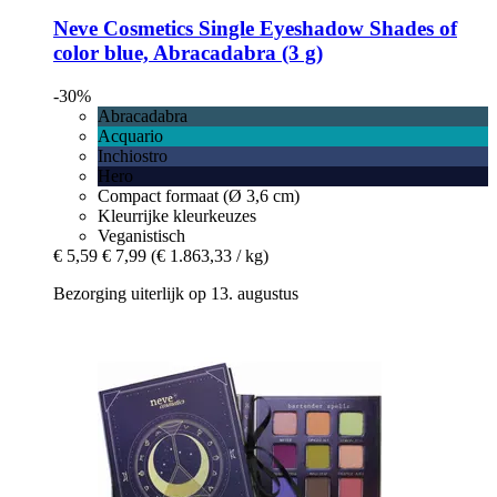
Neve Cosmetics
Single Eyeshadow Shades of
color blue, Abracadabra (3 g)
-30%
Abracadabra
Acquario
Inchiostro
Hero
Compact formaat (Ø 3,6 cm)
Kleurrijke kleurkeuzes
Veganistisch
€ 5,59
€ 7,99
(€ 1.863,33 / kg)
Bezorging uiterlijk op 13. augustus