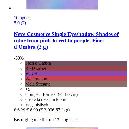
10 opties
5.0 (2)
Neve Cosmetics
Single Eyeshadow Shades of
color from pink to red to purple, Fiori
d'Ombra (3 g)
-30%
Fiori d'Ombra
Red Carpet
Velvet
Watermelon
Mela Stregata
+5
Compact formaat (Ø 3,6 cm)
Grote keuze aan kleuren
Veganistisch
€ 6,29
€ 8,99
(€ 2.096,67 / kg)
Bezorging uiterlijk op 13. augustus