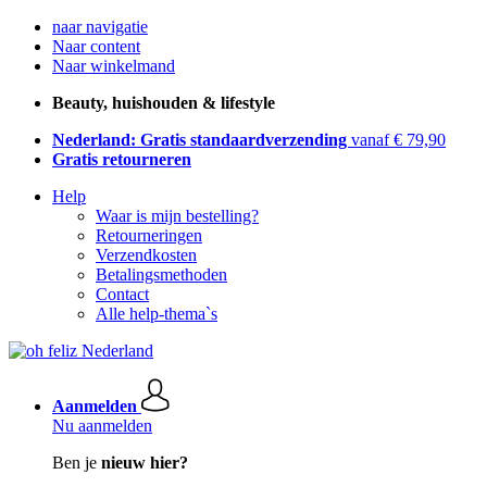
naar navigatie
Naar content
Naar winkelmand
Beauty, huishouden & lifestyle
Nederland: Gratis standaardverzending
vanaf € 79,90
Gratis retourneren
Help
Waar is mijn bestelling?
Retourneringen
Verzendkosten
Betalingsmethoden
Contact
Alle help-thema`s
Aanmelden
Nu aanmelden
Ben je
nieuw hier?