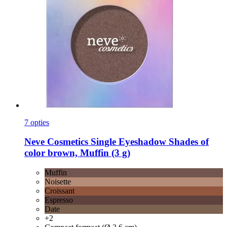
7 opties
Neve Cosmetics
Single Eyeshadow Shades of
color brown, Muffin (3 g)
Muffin
Noisette
Croissant
Espresso
Date
+2