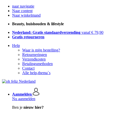
naar navigatie
Naar content
Naar winkelmand
Beauty, huishouden & lifestyle
Nederland: Gratis standaardverzending
vanaf € 79,90
Gratis retourneren
Help
Waar is mijn bestelling?
Retourneringen
Verzendkosten
Betalingsmethoden
Contact
Alle help-thema`s
Aanmelden
Nu aanmelden
Ben je
nieuw hier?