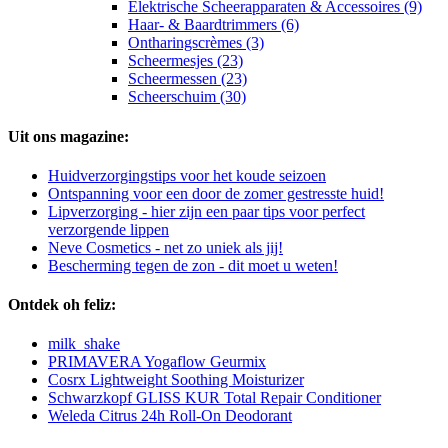
Elektrische Scheerapparaten & Accessoires (9)
Haar- & Baardtrimmers (6)
Ontharingscrèmes (3)
Scheermesjes (23)
Scheermessen (23)
Scheerschuim (30)
Uit ons magazine:
Huidverzorgingstips voor het koude seizoen
Ontspanning voor een door de zomer gestresste huid!
Lipverzorging - hier zijn een paar tips voor perfect
verzorgende lippen
Neve Cosmetics - net zo uniek als jij!
Bescherming tegen de zon - dit moet u weten!
Ontdek oh feliz:
milk_shake
PRIMAVERA Yogaflow Geurmix
Cosrx Lightweight Soothing Moisturizer
Schwarzkopf GLISS KUR Total Repair Conditioner
Weleda Citrus 24h Roll-On Deodorant