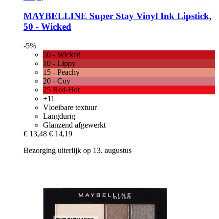
MAYBELLINE
Super Stay Vinyl Ink Lipstick,
50 -​ Wicked
-5%
50 - Wicked
10 - Lippy
15 - Peachy
20 - Coy
25 Red-Hot
+11
Vloeibare textuur
Langdurig
Glanzend afgewerkt
€ 13,48
€ 14,19
Bezorging uiterlijk op 13. augustus