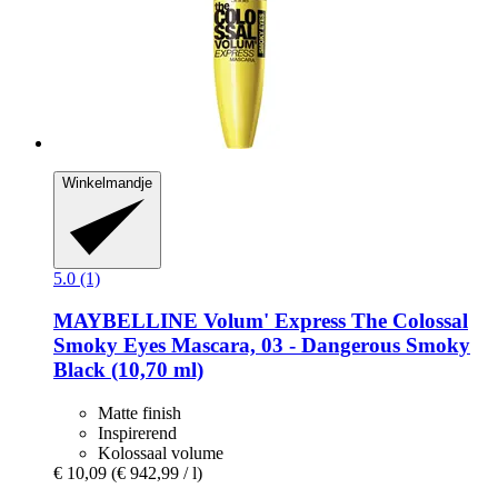
Winkelmandje
5.0 (1)
MAYBELLINE
Volum' Express The Colossal
Smoky Eyes Mascara, 03 -​ Dangerous Smoky
Black (10,70 ml)
Matte finish
Inspirerend
Kolossaal volume
€ 10,09
(€ 942,99 / l)