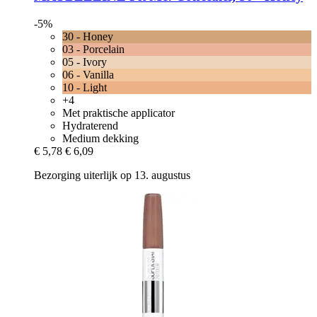
-5%
30 - Honey
03 - Porcelain
05 - Ivory
06 - Vanilla
10 - Light
+4
Met praktische applicator
Hydraterend
Medium dekking
€ 5,78
€ 6,09
Bezorging uiterlijk op 13. augustus