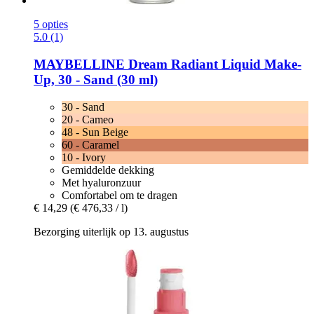
5 opties
5.0 (1)
MAYBELLINE
Dream Radiant Liquid Make-​
Up, 30 -​ Sand (30 ml)
30 - Sand
20 - Cameo
48 - Sun Beige
60 - Caramel
10 - Ivory
Gemiddelde dekking
Met hyaluronzuur
Comfortabel om te dragen
€ 14,29
(€ 476,33 / l)
Bezorging uiterlijk op 13. augustus