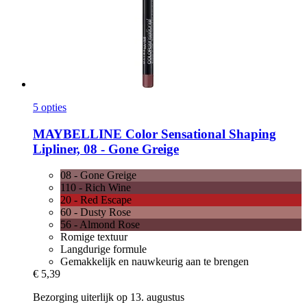
5 opties
MAYBELLINE
Color Sensational Shaping
Lipliner, 08 -​ Gone Greige
08 - Gone Greige
110 - Rich Wine
20 - Red Escape
60 - Dusty Rose
56 - Almond Rose
Romige textuur
Langdurige formule
Gemakkelijk en nauwkeurig aan te brengen
€ 5,39
Bezorging uiterlijk op 13. augustus