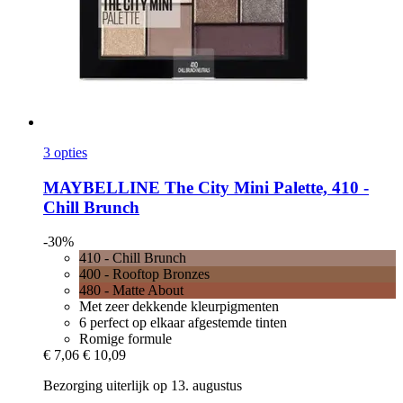
3 opties
MAYBELLINE
The City Mini Palette, 410 -​
Chill Brunch
-30%
410 - Chill Brunch
400 - Rooftop Bronzes
480 - Matte About
Met zeer dekkende kleurpigmenten
6 perfect op elkaar afgestemde tinten
Romige formule
€ 7,06
€ 10,09
Bezorging uiterlijk op 13. augustus