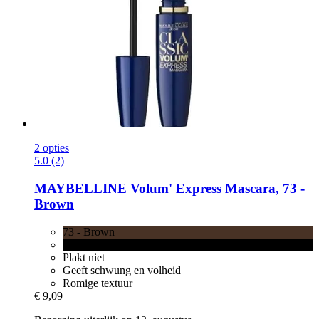
2 opties
5.0 (2)
MAYBELLINE
Volum' Express Mascara, 73 -​
Brown
73 - Brown
71 - Black
Plakt niet
Geeft schwung en volheid
Romige textuur
€ 9,09