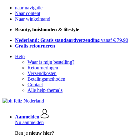
naar navigatie
Naar content
Naar winkelmand
Beauty, huishouden & lifestyle
Nederland: Gratis standaardverzending
vanaf € 79,90
Gratis retourneren
Help
Waar is mijn bestelling?
Retourneringen
Verzendkosten
Betalingsmethoden
Contact
Alle help-thema`s
Aanmelden
Nu aanmelden
Ben je
nieuw hier?