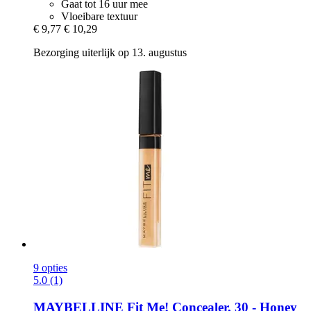
Gaat tot 16 uur mee
Vloeibare textuur
€ 9,77
€ 10,29
Bezorging uiterlijk op 13. augustus
9 opties
5.0 (1)
MAYBELLINE
Fit Me! Concealer, 30 -​ Honey