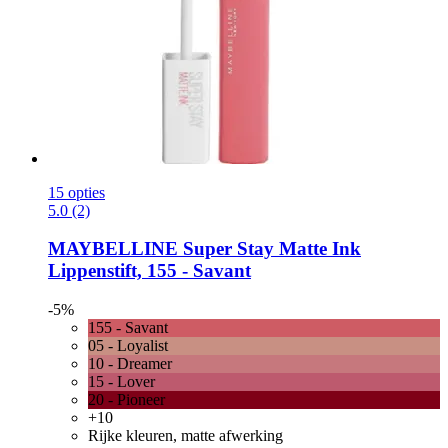
15 opties
5.0 (2)
MAYBELLINE
Super Stay Matte Ink
Lippenstift, 155 -​ Savant
-5%
155 - Savant
05 - Loyalist
10 - Dreamer
15 - Lover
20 - Pioneer
+10
Rijke kleuren, matte afwerking