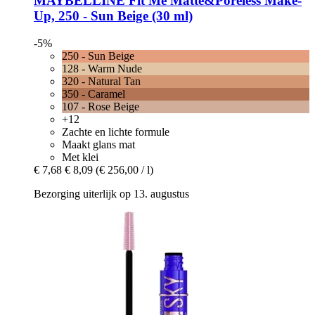
MAYBELLINE
Fit Me Matte&Poreless Make-​
Up, 250 -​ Sun Beige (30 ml)
-5%
250 - Sun Beige
128 - Warm Nude
320 - Natural Tan
350 - Caramel
107 - Rose Beige
+12
Zachte en lichte formule
Maakt glans mat
Met klei
€ 7,68
€ 8,09
(€ 256,00 / l)
Bezorging uiterlijk op 13. augustus