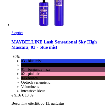
5 opties
MAYBELLINE
Lash Sensational Sky High
Mascara, 03 -​ blue mist
-30%
03 - blue mist
00 - cosmic black
01 - burgundy haze
02 - pink air
04 - brown
Optisch verlengend
Volumineus
Intensieve kleur
€ 9,16
€ 13,09
Bezorging uiterlijk op 13. augustus