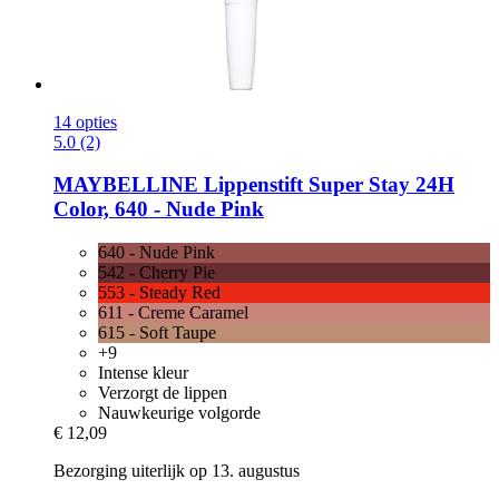
14 opties
5.0 (2)
MAYBELLINE
Lippenstift Super Stay 24H
Color, 640 -​ Nude Pink
640 - Nude Pink
542 - Cherry Pie
553 - Steady Red
611 - Creme Caramel
615 - Soft Taupe
+9
Intense kleur
Verzorgt de lippen
Nauwkeurige volgorde
€ 12,09
Bezorging uiterlijk op 13. augustus