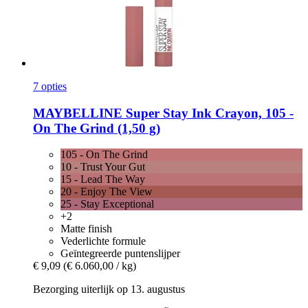
7 opties
MAYBELLINE
Super Stay Ink Crayon, 105 -​
On The Grind (1,50 g)
105 - On The Grind
10 - Trust Your Gut
15 - Lead The Way
20 - Enjoy The View
25 - Stay Exceptional
+2
Matte finish
Vederlichte formule
Geïntegreerde puntenslijper
€ 9,09
(€ 6.060,00 / kg)
Bezorging uiterlijk op 13. augustus