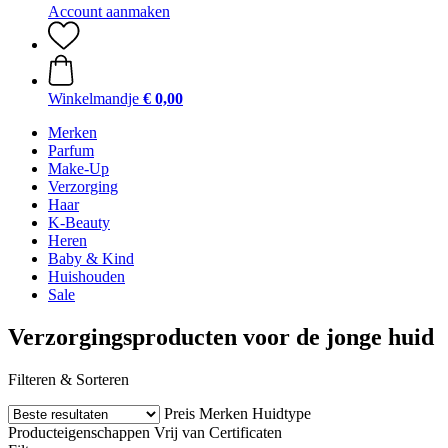
Account aanmaken
Winkelmandje
€ 0,00
Merken
Parfum
Make-Up
Verzorging
Haar
K-Beauty
Heren
Baby & Kind
Huishouden
Sale
Verzorgingsproducten voor de jonge huid
Filteren & Sorteren
Preis
Merken
Huidtype
Producteigenschappen
Vrij van
Certificaten