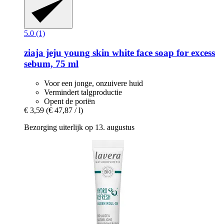
5.0 (1)
ziaja
jeju young skin white face soap for excess
sebum, 75 ml
Voor een jonge, onzuivere huid
Vermindert talgproductie
Opent de poriën
€ 3,59
(€ 47,87 / l)
Bezorging uiterlijk op 13. augustus