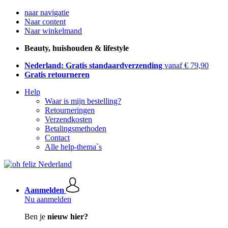
naar navigatie
Naar content
Naar winkelmand
Beauty, huishouden & lifestyle
Nederland: Gratis standaardverzending
vanaf € 79,90
Gratis retourneren
Help
Waar is mijn bestelling?
Retourneringen
Verzendkosten
Betalingsmethoden
Contact
Alle help-thema`s
Aanmelden
Nu aanmelden
Ben je
nieuw hier?