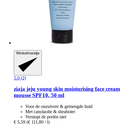
Winkelmandje
5.0 (2)
ziaja
jeju young skin moisturising face cream
mousse SPF10, 50 ml
Voor de onzuivere & gemengde huid
Met canolaolie & sheaboter
Verstopt de poriën niet
€ 5,59
(€ 111,80 / l)