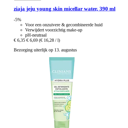
ziaja
jeju young skin micellar water, 390 ml
-5%
Voor een onzuivere & gecombineerde huid
Verwijdert voorzichtig make-up
pH-neutraal
€ 6,35
€ 6,69
(€ 16,28 / l)
Bezorging uiterlijk op 13. augustus