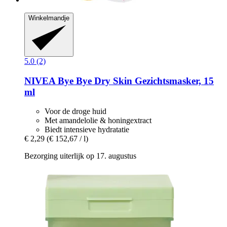
Winkelmandje
5.0 (2)
NIVEA
Bye Bye Dry Skin Gezichtsmasker, 15
ml
Voor de droge huid
Met amandelolie & honingextract
Biedt intensieve hydratatie
€ 2,29
(€ 152,67 / l)
Bezorging uiterlijk op 17. augustus