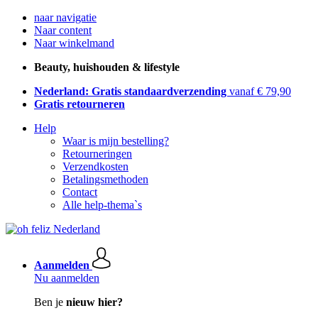
naar navigatie
Naar content
Naar winkelmand
Beauty, huishouden & lifestyle
Nederland: Gratis standaardverzending
vanaf € 79,90
Gratis retourneren
Help
Waar is mijn bestelling?
Retourneringen
Verzendkosten
Betalingsmethoden
Contact
Alle help-thema`s
Aanmelden
Nu aanmelden
Ben je
nieuw hier?