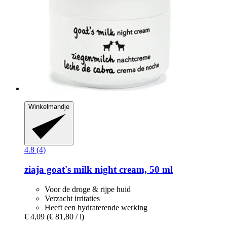
Winkelmandje
4.8 (4)
ziaja
goat's milk night cream, 50 ml
Voor de droge & rijpe huid
Verzacht irritaties
Heeft een hydraterende werking
€ 4,09
(€ 81,80 / l)