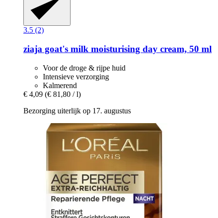
3.5 (2)
ziaja
goat's milk moisturising day cream, 50 ml
Voor de droge & rijpe huid
Intensieve verzorging
Kalmerend
€ 4,09
(€ 81,80 / l)
Bezorging uiterlijk op 17. augustus