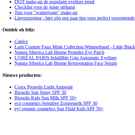
DOT make-up de populaire eyeliner trend
Checklist voor de juiste stijltang
Tips voor "wintervaste" make-up
Lipverzorging - hier zijn een paar tips voor perfect verzorgende
Ontdek oh feliz:
Catrice
Lash Couture Faux Mink Collection Wimperband - Little Blac
Natura Siberica Lab Biome Peptides Eye Patch
L'ORÉAL PARIS Infaillible Grip Automatic Eyeliner
Natura Siberica Lab Biome Rejuvenation Face Serum
Nieuwe producten:
Cosrx Propolis Light Ampoule
Biosolis Sun Spray SPF 30
Biosolis Kids Sun Milk SPF 50+
eco cosmetics Sensitive Zonnemelk SPF 30
ey! organic cosmetics Sun Fluid Kids SPF 50+