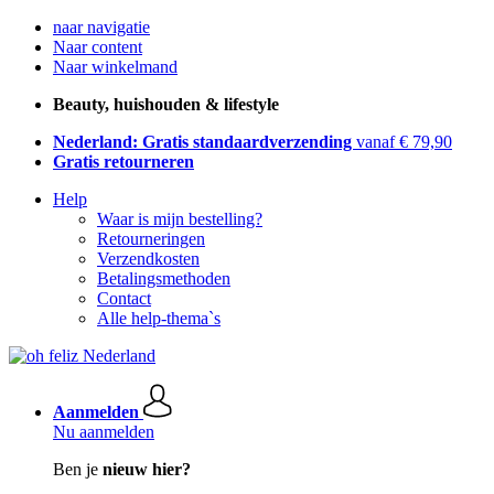
naar navigatie
Naar content
Naar winkelmand
Beauty, huishouden & lifestyle
Nederland: Gratis standaardverzending
vanaf € 79,90
Gratis retourneren
Help
Waar is mijn bestelling?
Retourneringen
Verzendkosten
Betalingsmethoden
Contact
Alle help-thema`s
Aanmelden
Nu aanmelden
Ben je
nieuw hier?