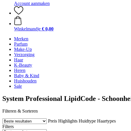
Account aanmaken
Winkelmandje
€ 0,00
Merken
Parfum
Make-Up
Verzorging
Haar
K-Beauty
Heren
Baby & Kind
Huishouden
Sale
System Professional LipidCode - Schoonhe
Filteren & Sorteren
Preis
Highlights
Huidtype
Haartypes
Filters