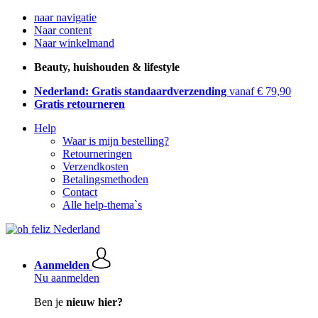
naar navigatie
Naar content
Naar winkelmand
Beauty, huishouden & lifestyle
Nederland: Gratis standaardverzending
vanaf € 79,90
Gratis retourneren
Help
Waar is mijn bestelling?
Retourneringen
Verzendkosten
Betalingsmethoden
Contact
Alle help-thema`s
Aanmelden
Nu aanmelden
Ben je
nieuw hier?