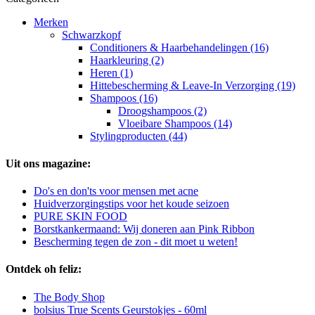
Merken
Schwarzkopf
Conditioners & Haarbehandelingen (16)
Haarkleuring (2)
Heren (1)
Hittebescherming & Leave-In Verzorging (19)
Shampoos (16)
Droogshampoos (2)
Vloeibare Shampoos (14)
Stylingproducten (44)
Uit ons magazine:
Do's en don'ts voor mensen met acne
Huidverzorgingstips voor het koude seizoen
PURE SKIN FOOD
Borstkankermaand: Wij doneren aan Pink Ribbon
Bescherming tegen de zon - dit moet u weten!
Ontdek oh feliz:
The Body Shop
bolsius True Scents Geurstokjes - 60ml