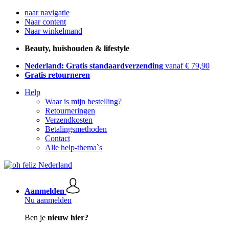
naar navigatie
Naar content
Naar winkelmand
Beauty, huishouden & lifestyle
Nederland: Gratis standaardverzending
vanaf € 79,90
Gratis retourneren
Help
Waar is mijn bestelling?
Retourneringen
Verzendkosten
Betalingsmethoden
Contact
Alle help-thema`s
Aanmelden
Nu aanmelden
Ben je
nieuw hier?