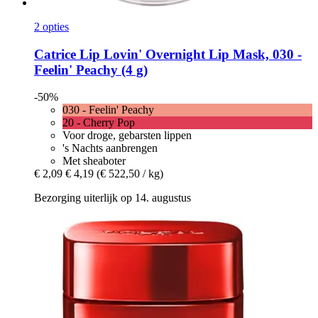
2 opties
Catrice
Lip Lovin' Overnight Lip Mask, 030 -​
Feelin' Peachy (4 g)
-50%
030 - Feelin' Peachy
20 - Cherry Pop
Voor droge, gebarsten lippen
's Nachts aanbrengen
Met sheaboter
€ 2,09
€ 4,19
(€ 522,50 / kg)
Bezorging uiterlijk op 14. augustus