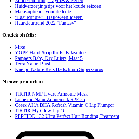
Zonbescherming: Mythes & Feiten
Huidverzorgingstips voor het koude seizoen
Make-uptrends voor de lente
"Last Minute" - Halloween-ideeën
Haarkleurtrend 2022 "Fantasy"
Ontdek oh feliz:
Mixa
YOPE Hand Soap for Kids Jasmine
Pampers Baby-Dry Luiers, Maat 5
Terra Naturi Blush
Kneipp Nature Kids Badschuim Supersaurus
Nieuwe producten:
TIRTIR NMF Hydra Ampoule Mask
Liebe die Natur Zonnemelk SPF 25
Cosrx AHA BHA Refresh Vitamin C Lip Plumper
TIRTIR My Glow Lip Oil
PEPTIDE-132 Ultra Perfect Hair Bonding Treatment