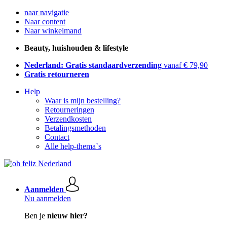
naar navigatie
Naar content
Naar winkelmand
Beauty, huishouden & lifestyle
Nederland: Gratis standaardverzending
vanaf € 79,90
Gratis retourneren
Help
Waar is mijn bestelling?
Retourneringen
Verzendkosten
Betalingsmethoden
Contact
Alle help-thema`s
Aanmelden
Nu aanmelden
Ben je
nieuw hier?