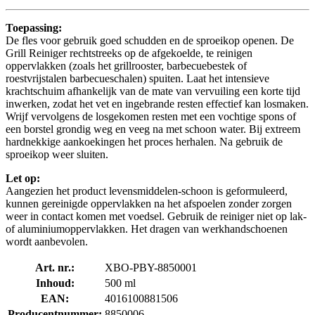
Toepassing:
De fles voor gebruik goed schudden en de sproeikop openen. De
Grill Reiniger rechtstreeks op de afgekoelde, te reinigen
oppervlakken (zoals het grillrooster, barbecuebestek of
roestvrijstalen barbecueschalen) spuiten. Laat het intensieve
krachtschuim afhankelijk van de mate van vervuiling een korte tijd
inwerken, zodat het vet en ingebrande resten effectief kan losmaken.
Wrijf vervolgens de losgekomen resten met een vochtige spons of
een borstel grondig weg en veeg na met schoon water. Bij extreem
hardnekkige aankoekingen het proces herhalen. Na gebruik de
sproeikop weer sluiten.
Let op:
Aangezien het product levensmiddelen-schoon is geformuleerd,
kunnen gereinigde oppervlakken na het afspoelen zonder zorgen
weer in contact komen met voedsel. Gebruik de reiniger niet op lak-
of aluminiumoppervlakken. Het dragen van werkhandschoenen
wordt aanbevolen.
Art. nr.:
XBO-PBY-8850001
Inhoud:
500 ml
EAN:
4016100881506
Producentnummer:
8850006