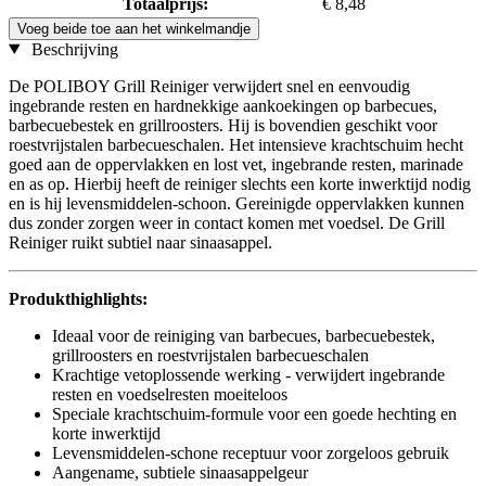
Totaalprijs:
€ 8,48
Voeg beide toe aan het winkelmandje
Beschrijving
De POLIBOY Grill Reiniger verwijdert snel en eenvoudig
ingebrande resten en hardnekkige aankoekingen op barbecues,
barbecuebestek en grillroosters. Hij is bovendien geschikt voor
roestvrijstalen barbecueschalen. Het intensieve krachtschuim hecht
goed aan de oppervlakken en lost vet, ingebrande resten, marinade
en as op. Hierbij heeft de reiniger slechts een korte inwerktijd nodig
en is hij levensmiddelen-schoon. Gereinigde oppervlakken kunnen
dus zonder zorgen weer in contact komen met voedsel. De Grill
Reiniger ruikt subtiel naar sinaasappel.
Produkthighlights:
Ideaal voor de reiniging van barbecues, barbecuebestek,
grillroosters en roestvrijstalen barbecueschalen
Krachtige vetoplossende werking - verwijdert ingebrande
resten en voedselresten moeiteloos
Speciale krachtschuim-formule voor een goede hechting en
korte inwerktijd
Levensmiddelen-schone receptuur voor zorgeloos gebruik
Aangename, subtiele sinaasappelgeur