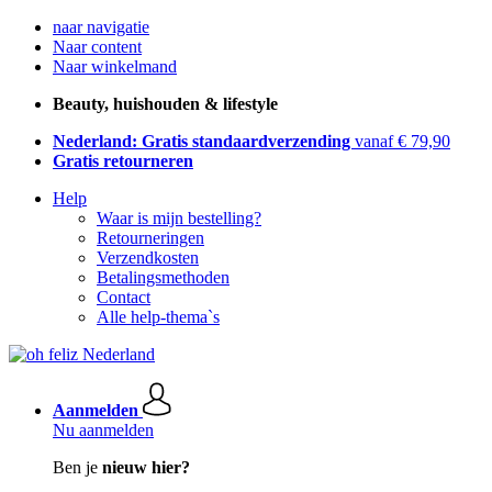
naar navigatie
Naar content
Naar winkelmand
Beauty, huishouden & lifestyle
Nederland: Gratis standaardverzending
vanaf € 79,90
Gratis retourneren
Help
Waar is mijn bestelling?
Retourneringen
Verzendkosten
Betalingsmethoden
Contact
Alle help-thema`s
Aanmelden
Nu aanmelden
Ben je
nieuw hier?