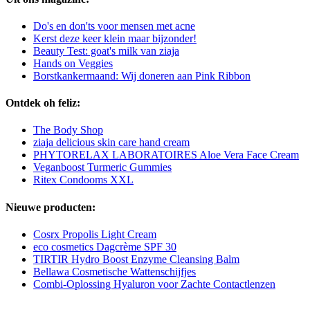
Do's en don'ts voor mensen met acne
Kerst deze keer klein maar bijzonder!
Beauty Test: goat's milk van ziaja
Hands on Veggies
Borstkankermaand: Wij doneren aan Pink Ribbon
Ontdek oh feliz:
The Body Shop
ziaja delicious skin care hand cream
PHYTORELAX LABORATOIRES Aloe Vera Face Cream
Veganboost Turmeric Gummies
Ritex Condooms XXL
Nieuwe producten:
Cosrx Propolis Light Cream
eco cosmetics Dagcrème SPF 30
TIRTIR Hydro Boost Enzyme Cleansing Balm
Bellawa Cosmetische Wattenschijfjes
Combi-Oplossing Hyaluron voor Zachte Contactlenzen