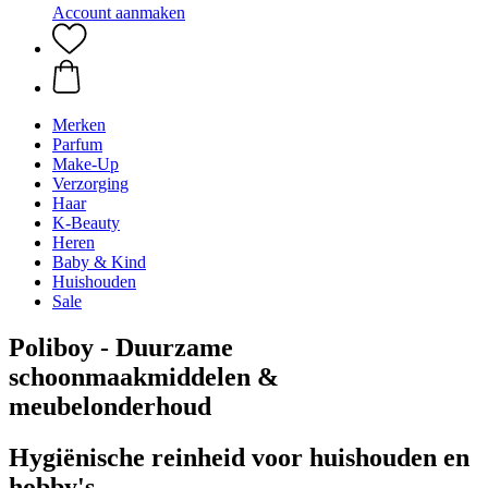
Account aanmaken
Merken
Parfum
Make-Up
Verzorging
Haar
K-Beauty
Heren
Baby & Kind
Huishouden
Sale
Poliboy - Duurzame
schoonmaakmiddelen &
meubelonderhoud
Hygiënische reinheid voor huishouden en
hobby's