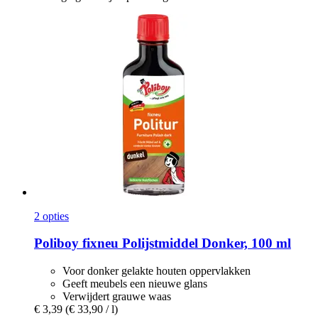
2 opties
Poliboy
fixneu Polijstmiddel Donker, 100 ml
Voor donker gelakte houten oppervlakken
Geeft meubels een nieuwe glans
Verwijdert grauwe waas
€ 3,39
(€ 33,90 / l)