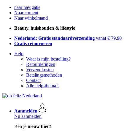
naar navigatie
Naar content
Naar winkelmand
Beauty, huishouden & lifestyle
Nederland: Gratis standaardverzending
vanaf € 79,90
Gratis retourneren
Help
Waar is mijn bestelling?
Retourneringen
Verzendkosten
Betalingsmethoden
Contact
Alle help-thema`s
Aanmelden
Nu aanmelden
Ben je
nieuw hier?