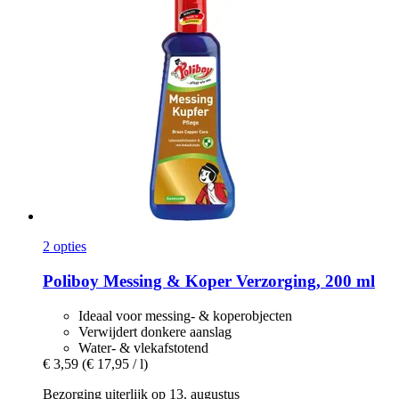
2 opties
Poliboy
Messing & Koper Verzorging, 200 ml
Ideaal voor messing- & koperobjecten
Verwijdert donkere aanslag
Water- & vlekafstotend
€ 3,59
(€ 17,95 / l)
Bezorging uiterlijk op 13. augustus