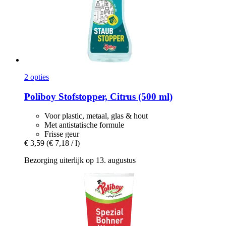
2 opties
Poliboy
Stofstopper, Citrus (500 ml)
Voor plastic, metaal, glas & hout
Met antistatische formule
Frisse geur
€ 3,59
(€ 7,18 / l)
Bezorging uiterlijk op 13. augustus