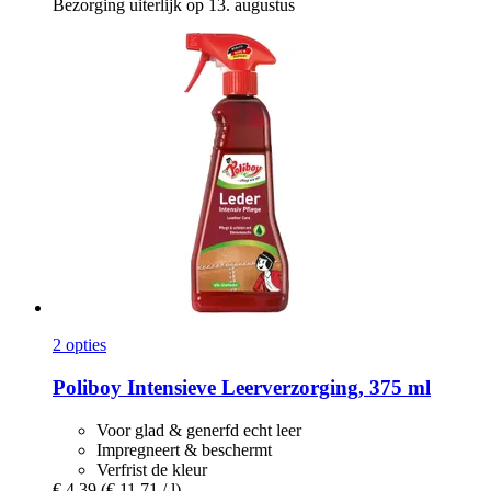
Bezorging uiterlijk op 13. augustus
2 opties
Poliboy
Intensieve Leerverzorging, 375 ml
Voor glad & generfd echt leer
Impregneert & beschermt
Verfrist de kleur
€ 4,39
(€ 11,71 / l)