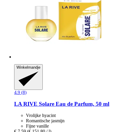
Winkelmandje
4.9 (8)
LA RIVE
Solare Eau de Parfum, 50 ml
Vrolijke hyacint
Romantische jasmijn
Fijne vanille
€ 7,59
(€ 151,80 / l)