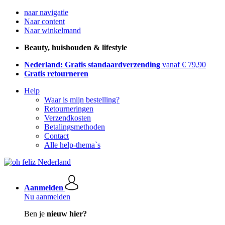
naar navigatie
Naar content
Naar winkelmand
Beauty, huishouden & lifestyle
Nederland: Gratis standaardverzending
vanaf € 79,90
Gratis retourneren
Help
Waar is mijn bestelling?
Retourneringen
Verzendkosten
Betalingsmethoden
Contact
Alle help-thema`s
Aanmelden
Nu aanmelden
Ben je
nieuw hier?