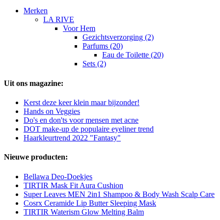
Merken
LA RIVE
Voor Hem
Gezichtsverzorging (2)
Parfums (20)
Eau de Toilette (20)
Sets (2)
Uit ons magazine:
Kerst deze keer klein maar bijzonder!
Hands on Veggies
Do's en don'ts voor mensen met acne
DOT make-up de populaire eyeliner trend
Haarkleurtrend 2022 "Fantasy"
Nieuwe producten:
Bellawa Deo-Doekjes
TIRTIR Mask Fit Aura Cushion
Super Leaves MEN 2in1 Shampoo & Body Wash Scalp Care
Cosrx Ceramide Lip Butter Sleeping Mask
TIRTIR Waterism Glow Melting Balm