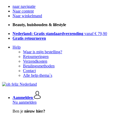
naar navigatie
Naar content
Naar winkelmand
Beauty, huishouden & lifestyle
Nederland: Gratis standaardverzending
vanaf € 79,90
Gratis retourneren
Help
Waar is mijn bestelling?
Retourneringen
Verzendkosten
Betalingsmethoden
Contact
Alle help-thema`s
Aanmelden
Nu aanmelden
Ben je
nieuw hier?