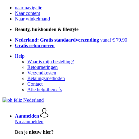
naar navigatie
Naar content
Naar winkelmand
Beauty, huishouden & lifestyle
Nederland: Gratis standaardverzending
vanaf € 79,90
Gratis retourneren
Help
Waar is mijn bestelling?
Retourneringen
Verzendkosten
Betalingsmethoden
Contact
Alle help-thema`s
Aanmelden
Nu aanmelden
Ben je
nieuw hier?