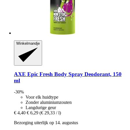
Winkelmandje
AXE
Epic Fresh Body Spray Deodorant, 150
ml
-30%
Voor elk huidtype
Zonder aluminiumzouten
Langdurige geur
€ 4,40
€ 6,29
(€ 29,33 / l)
Bezorging uiterlijk op 14. augustus