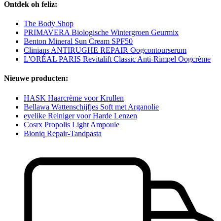
Ontdek oh feliz:
The Body Shop
PRIMAVERA Biologische Wintergroen Geurmix
Benton Mineral Sun Cream SPF50
Clinians ANTIRUGHE REPAIR Oogcontourserum
L'ORÉAL PARIS Revitalift Classic Anti-Rimpel Oogcrème
Nieuwe producten:
HASK Haarcrème voor Krullen
Bellawa Wattenschijfjes Soft met Arganolie
eyelike Reiniger voor Harde Lenzen
Cosrx Propolis Light Ampoule
Bioniq Repair-Tandpasta