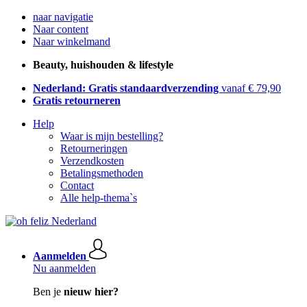
naar navigatie
Naar content
Naar winkelmand
Beauty, huishouden & lifestyle
Nederland: Gratis standaardverzending
vanaf € 79,90
Gratis retourneren
Help
Waar is mijn bestelling?
Retourneringen
Verzendkosten
Betalingsmethoden
Contact
Alle help-thema`s
Aanmelden
Nu aanmelden
Ben je
nieuw hier?