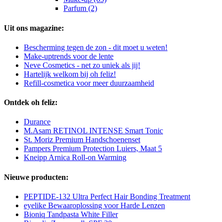
Parfum (2)
Uit ons magazine:
Bescherming tegen de zon - dit moet u weten!
Make-uptrends voor de lente
Neve Cosmetics - net zo uniek als jij!
Hartelijk welkom bij oh feliz!
Refill-cosmetica voor meer duurzaamheid
Ontdek oh feliz:
Durance
M.Asam RETINOL INTENSE Smart Tonic
St. Moriz Premium Handschoenenset
Pampers Premium Protection Luiers, Maat 5
Kneipp Arnica Roll-on Warming
Nieuwe producten:
PEPTIDE-132 Ultra Perfect Hair Bonding Treatment
eyelike Bewaaroplossing voor Harde Lenzen
Bioniq Tandpasta White Filler