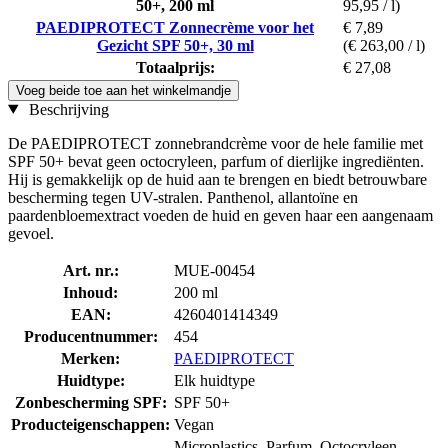
50+, 200 ml
95,95 / l)
PAEDIPROTECT Zonnecrème voor het
€ 7,89
Gezicht SPF 50+, 30 ml
(€ 263,00 / l)
Totaalprijs:
€ 27,08
Voeg beide toe aan het winkelmandje
Beschrijving
De PAEDIPROTECT zonnebrandcrème voor de hele familie met
SPF 50+ bevat geen octocryleen, parfum of dierlijke ingrediënten.
Hij is gemakkelijk op de huid aan te brengen en biedt betrouwbare
bescherming tegen UV-stralen. Panthenol, allantoïne en
paardenbloemextract voeden de huid en geven haar een aangenaam
gevoel.
Art. nr.:
MUE-00454
Inhoud:
200 ml
EAN:
4260401414349
Producentnummer:
454
Merken:
PAEDIPROTECT
Huidtype:
Elk huidtype
Zonbescherming SPF:
SPF 50+
Producteigenschappen:
Vegan
Microplastics, Parfum, Octocryleen,