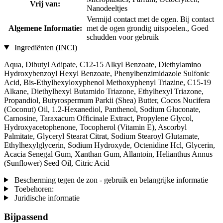
Vrij van:
Nanodeeltjes
Vermijd contact met de ogen. Bij contact
Algemene Informatie:
met de ogen grondig uitspoelen., Goed
schudden voor gebruik
Ingrediënten (INCI)
Aqua, Dibutyl Adipate, C12-15 Alkyl Benzoate, Diethylamino
Hydroxybenzoyl Hexyl Benzoate, Phenylbenzimidazole Sulfonic
Acid, Bis-Ethylhexyloxyphenol Methoxyphenyl Triazine, C15-19
Alkane, Diethylhexyl Butamido Triazone, Ethylhexyl Triazone,
Propandiol, Butyrospermum Parkii (Shea) Butter, Cocos Nucifera
(Coconut) Oil, 1.2-Hexanediol, Panthenol, Sodium Gluconate,
Carnosine, Taraxacum Officinale Extract, Propylene Glycol,
Hydroxyacetophenone, Tocopherol (Vitamin E), Ascorbyl
Palmitate, Glyceryl Stearat Citrat, Sodium Stearoyl Glutamate,
Ethylhexylglycerin, Sodium Hydroxyde, Octenidine Hcl, Glycerin,
Acacia Senegal Gum, Xanthan Gum, Allantoin, Helianthus Annus
(Sunflower) Seed Oil, Citric Acid
Bescherming tegen de zon - gebruik en belangrijke informatie
Toebehoren:
Juridische informatie
Bijpassend