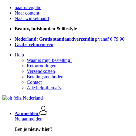
naar navigatie
Naar content
Naar winkelmand
Beauty, huishouden & lifestyle
Nederland: Gratis standaardverzending
vanaf € 79,90
Gratis retourneren
Help
Waar is mijn bestelling?
Retourneringen
Verzendkosten
Betalingsmethoden
Contact
Alle help-thema`s
Aanmelden
Nu aanmelden
Ben je
nieuw hier?