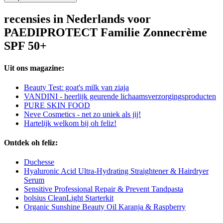
recensies in Nederlands voor
PAEDIPROTECT Familie Zonnecrème
SPF 50+
Uit ons magazine:
Beauty Test: goat's milk van ziaja
VANDINI - heerlijk geurende lichaamsverzorgingsproducten
PURE SKIN FOOD
Neve Cosmetics - net zo uniek als jij!
Hartelijk welkom bij oh feliz!
Ontdek oh feliz:
Duchesse
Hyaluronic Acid Ultra-Hydrating Straightener & Hairdryer
Serum
Sensitive Professional Repair & Prevent Tandpasta
bolsius CleanLight Starterkit
Organic Sunshine Beauty Oil Karanja & Raspberry