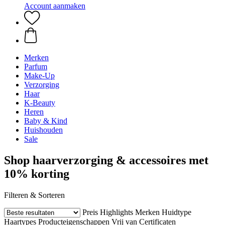
Account aanmaken
Merken
Parfum
Make-Up
Verzorging
Haar
K-Beauty
Heren
Baby & Kind
Huishouden
Sale
Shop haarverzorging & accessoires met
10% korting
Filteren & Sorteren
Preis
Highlights
Merken
Huidtype
Haartypes
Producteigenschappen
Vrij van
Certificaten