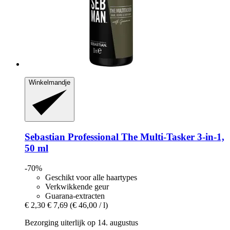
Winkelmandje
Sebastian Professional
The Multi-​Tasker 3-​in-​1,
50 ml
-70%
Geschikt voor alle haartypes
Verkwikkende geur
Guarana-extracten
€ 2,30
€ 7,69
(€ 46,00 / l)
Bezorging uiterlijk op 14. augustus