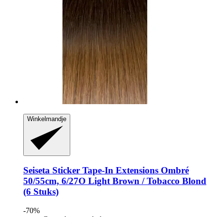
Winkelmandje
Seiseta
Sticker Tape-​In Extensions Ombré
50/55cm, 6/27O Light Brown / Tobacco Blond
(6 Stuks)
-70%