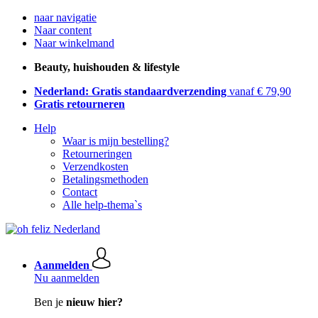
naar navigatie
Naar content
Naar winkelmand
Beauty, huishouden & lifestyle
Nederland: Gratis standaardverzending
vanaf € 79,90
Gratis retourneren
Help
Waar is mijn bestelling?
Retourneringen
Verzendkosten
Betalingsmethoden
Contact
Alle help-thema`s
Aanmelden
Nu aanmelden
Ben je
nieuw hier?