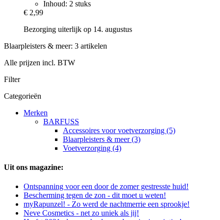
Inhoud: 2 stuks
€ 2,99
Bezorging uiterlijk op 14. augustus
Blaarpleisters & meer: 3 artikelen
Alle prijzen incl. BTW
Filter
Categorieën
Merken
BARFUSS
Accessoires voor voetverzorging (5)
Blaarpleisters & meer (3)
Voetverzorging (4)
Uit ons magazine:
Ontspanning voor een door de zomer gestresste huid!
Bescherming tegen de zon - dit moet u weten!
myRapunzel! - Zo werd de nachtmerrie een sprookje!
Neve Cosmetics - net zo uniek als jij!