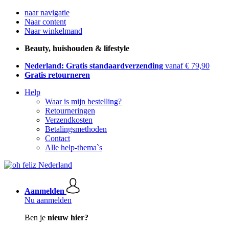
naar navigatie
Naar content
Naar winkelmand
Beauty, huishouden & lifestyle
Nederland: Gratis standaardverzending
vanaf € 79,90
Gratis retourneren
Help
Waar is mijn bestelling?
Retourneringen
Verzendkosten
Betalingsmethoden
Contact
Alle help-thema`s
Aanmelden
Nu aanmelden
Ben je
nieuw hier?