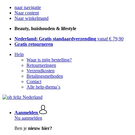
naar navigatie
Naar content
Naar winkelmand
Beauty, huishouden & lifestyle
Nederland: Gratis standaardverzending
vanaf € 79,90
Gratis retourneren
Help
Waar is mijn bestelling?
Retourneringen
Verzendkosten
Betalingsmethoden
Contact
Alle help-thema`s
Aanmelden
Nu aanmelden
Ben je
nieuw hier?