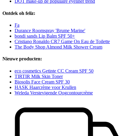
DOT make-up de populaire eyeliner trend
Ontdek oh feliz:
Fa
Durance Roomspray 'Brume Marine'
bondi sands Lip Balm SPF 50+
Cristiano Ronaldo CR7 Game On Eau de Toilette
The Body Shop Almond Milk Shower Cream
Nieuwe producten:
eco cosmetics Getinte CC Cream SPF 50
TIRTIR Milk Skin Toner
Biosolis Face Cream SPF 30
HASK Haarcrème voor Krullen
Weleda Verstevigende Oogcontourcrème