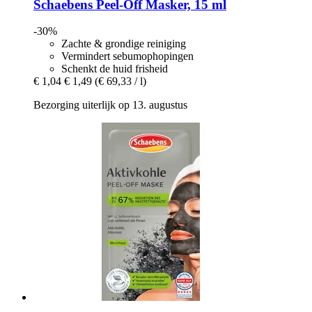
Schaebens
Peel-​Off Masker, 15 ml
-30%
Zachte & grondige reiniging
Vermindert sebumophopingen
Schenkt de huid frisheid
€ 1,04
€ 1,49
(€ 69,33 / l)
Bezorging uiterlijk op 13. augustus