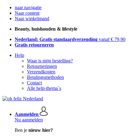
naar navigatie
Naar content
Naar winkelmand
Beauty, huishouden & lifestyle
Nederland: Gratis standaardverzending
vanaf € 79,90
Gratis retourneren
Help
Waar is mijn bestelling?
Retourneringen
Verzendkosten
Betalingsmethoden
Contact
Alle help-thema`s
Aanmelden
Nu aanmelden
Ben je
nieuw hier?