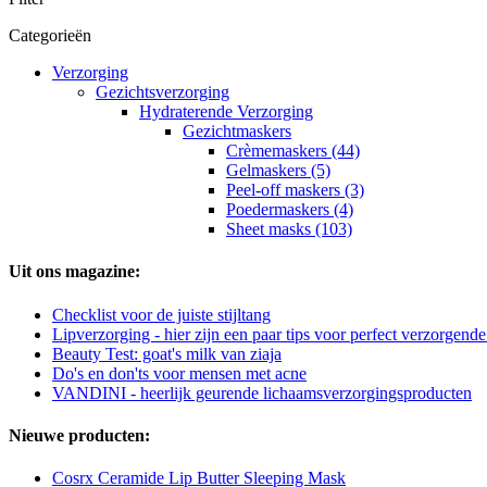
Categorieën
Verzorging
Gezichtsverzorging
Hydraterende Verzorging
Gezichtmaskers
Crèmemaskers (44)
Gelmaskers (5)
Peel-off maskers (3)
Poedermaskers (4)
Sheet masks (103)
Uit ons magazine:
Checklist voor de juiste stijltang
Lipverzorging - hier zijn een paar tips voor perfect verzorgende
Beauty Test: goat's milk van ziaja
Do's en don'ts voor mensen met acne
VANDINI - heerlijk geurende lichaamsverzorgingsproducten
Nieuwe producten:
Cosrx Ceramide Lip Butter Sleeping Mask