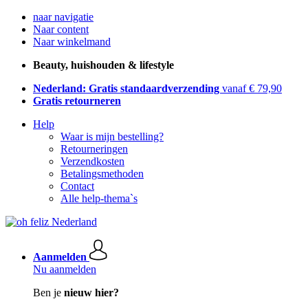
naar navigatie
Naar content
Naar winkelmand
Beauty, huishouden & lifestyle
Nederland: Gratis standaardverzending
vanaf € 79,90
Gratis retourneren
Help
Waar is mijn bestelling?
Retourneringen
Verzendkosten
Betalingsmethoden
Contact
Alle help-thema`s
Aanmelden
Nu aanmelden
Ben je
nieuw hier?