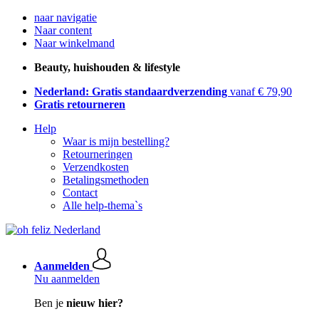
naar navigatie
Naar content
Naar winkelmand
Beauty, huishouden & lifestyle
Nederland: Gratis standaardverzending
vanaf € 79,90
Gratis retourneren
Help
Waar is mijn bestelling?
Retourneringen
Verzendkosten
Betalingsmethoden
Contact
Alle help-thema`s
Aanmelden
Nu aanmelden
Ben je
nieuw hier?