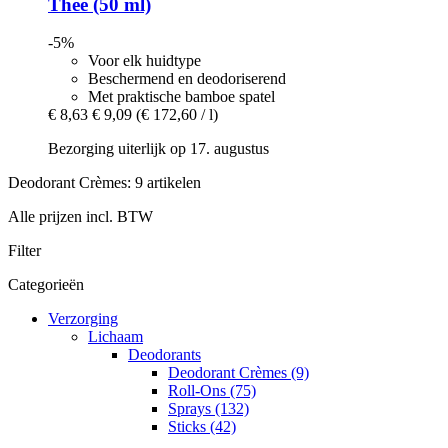
Thee (50 ml)
-5%
Voor elk huidtype
Beschermend en deodoriserend
Met praktische bamboe spatel
€ 8,63
€ 9,09
(€ 172,60 / l)
Bezorging uiterlijk op 17. augustus
Deodorant Crèmes: 9 artikelen
Alle prijzen incl. BTW
Filter
Categorieën
Verzorging
Lichaam
Deodorants
Deodorant Crèmes (9)
Roll-Ons (75)
Sprays (132)
Sticks (42)