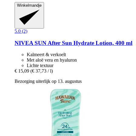
Winkelmandje
5.0 (2)
NIVEA
SUN After Sun Hydrate Lotion, 400 ml
Kalmeert & verkoelt
Met aloë vera en hyaluron
Lichte textuur
€ 15,09
(€ 37,73 / l)
Bezorging uiterlijk op 13. augustus