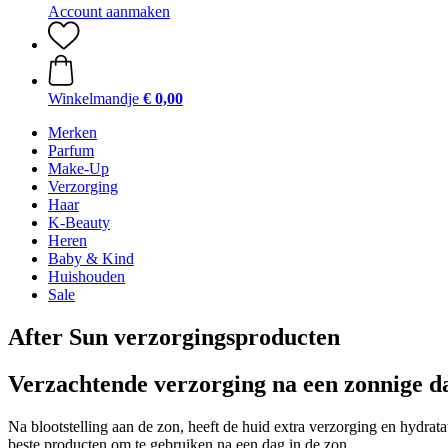
Account aanmaken
Winkelmandje
€ 0,00
Merken
Parfum
Make-Up
Verzorging
Haar
K-Beauty
Heren
Baby & Kind
Huishouden
Sale
After Sun verzorgingsproducten
Verzachtende verzorging na een zonnige d
Na blootstelling aan de zon, heeft de huid extra verzorging en hydrat
beste producten om te gebruiken na een dag in de zon.