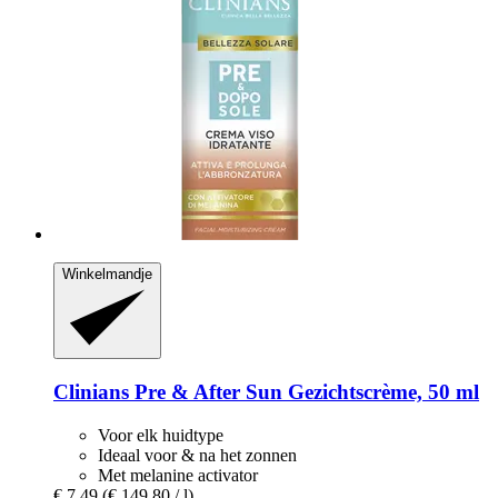
Winkelmandje
Clinians
Pre & After Sun Gezichtscrème, 50 ml
Voor elk huidtype
Ideaal voor & na het zonnen
Met melanine activator
€ 7,49
(€ 149,80 / l)