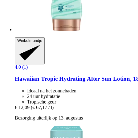
Winkelmandje
4.0 (1)
Hawaiian Tropic
Hydrating After Sun Lotion, 1
Ideaal na het zonnebaden
24 uur hydratatie
Tropische geur
€ 12,09
(€ 67,17 / l)
Bezorging uiterlijk op 13. augustus