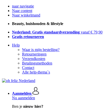
naar navigatie
Naar content
Naar winkelmand
Beauty, huishouden & lifestyle
Nederland: Gratis standaardverzending
vanaf € 79,90
Gratis retourneren
Help
Waar is mijn bestelling?
Retourneringen
Verzendkosten
Betalingsmethoden
Contact
Alle help-thema`s
Aanmelden
Nu aanmelden
Ben je
nieuw hier?