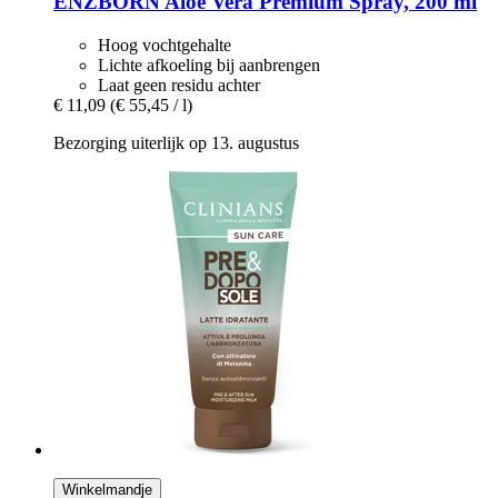
ENZBORN
Aloë Vera Premium Spray, 200 ml
Hoog vochtgehalte
Lichte afkoeling bij aanbrengen
Laat geen residu achter
€ 11,09
(€ 55,45 / l)
Bezorging uiterlijk op 13. augustus
Winkelmandje