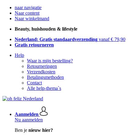
naar navigatie
Naar content
Naar winkelmand
Beauty, huishouden & lifestyle
Nederland: Gratis standaardverzending
vanaf € 79,90
Gratis retourneren
Help
Waar is mijn bestelling?
Retourneringen
Verzendkosten
Betalingsmethoden
Contact
Alle help-thema`s
Aanmelden
Nu aanmelden
Ben je
nieuw hier?