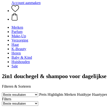
Account aanmaken
Merken
Parfum
Make-Up
Verzorging
Haar
K-Beauty
Heren
Baby & Kind
Huishouden
Sale
2in1 douchegel & shampoo voor dagelijkse
Filteren & Sorteren
Preis
Highlights
Merken
Huidtype
Haartype
Filters