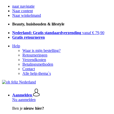
naar navigatie
Naar content
Naar winkelmand
Beauty, huishouden & lifestyle
Nederland: Gratis standaardverzending
vanaf € 79,90
Gratis retourneren
Help
Waar is mijn bestelling?
Retourneringen
Verzendkosten
Betalingsmethoden
Contact
Alle help-thema`s
Aanmelden
Nu aanmelden
Ben je
nieuw hier?