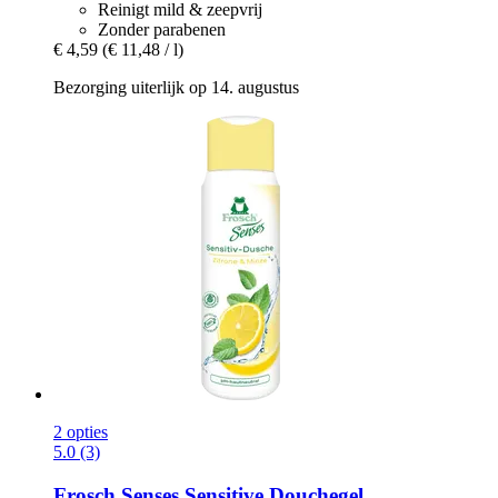
Reinigt mild & zeepvrij
Zonder parabenen
€ 4,59
(€ 11,48 / l)
Bezorging uiterlijk op 14. augustus
2 opties
5.0 (3)
Frosch
Senses Sensitive Douchegel