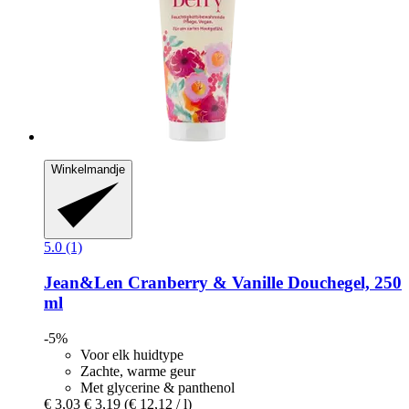
Winkelmandje
5.0 (1)
Jean&Len
Cranberry & Vanille Douchegel, 250
ml
-5%
Voor elk huidtype
Zachte, warme geur
Met glycerine & panthenol
€ 3,03
€ 3,19
(€ 12,12 / l)