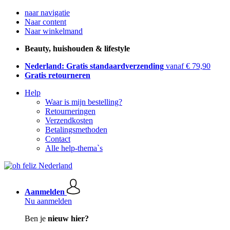
naar navigatie
Naar content
Naar winkelmand
Beauty, huishouden & lifestyle
Nederland: Gratis standaardverzending
vanaf € 79,90
Gratis retourneren
Help
Waar is mijn bestelling?
Retourneringen
Verzendkosten
Betalingsmethoden
Contact
Alle help-thema`s
Aanmelden
Nu aanmelden
Ben je
nieuw hier?