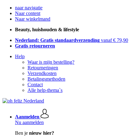
naar navigatie
Naar content
Naar winkelmand
Beauty, huishouden & lifestyle
Nederland: Gratis standaardverzending
vanaf € 79,90
Gratis retourneren
Help
Waar is mijn bestelling?
Retourneringen
Verzendkosten
Betalingsmethoden
Contact
Alle help-thema`s
Aanmelden
Nu aanmelden
Ben je
nieuw hier?