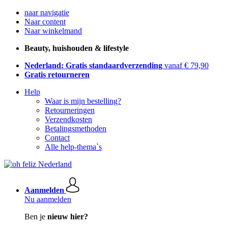
naar navigatie
Naar content
Naar winkelmand
Beauty, huishouden & lifestyle
Nederland: Gratis standaardverzending
vanaf € 79,90
Gratis retourneren
Help
Waar is mijn bestelling?
Retourneringen
Verzendkosten
Betalingsmethoden
Contact
Alle help-thema`s
Aanmelden
Nu aanmelden
Ben je
nieuw hier?