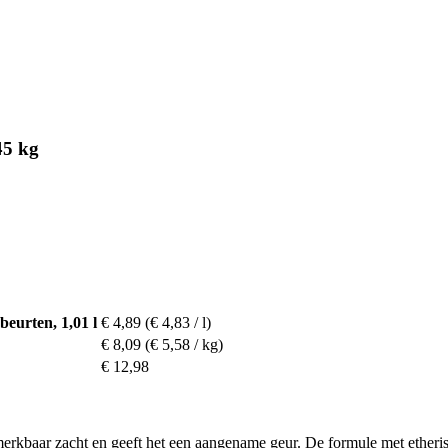
45 kg
eurten, 1,01 l
€ 4,89
(€ 4,83 / l)
€ 8,09
(€ 5,58 / kg)
€ 12,98
kbaar zacht en geeft het een aangename geur. De formule met etherisc