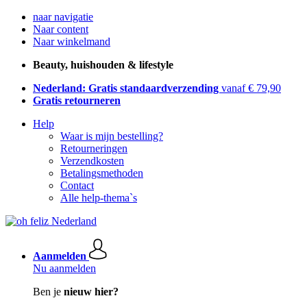
naar navigatie
Naar content
Naar winkelmand
Beauty, huishouden & lifestyle
Nederland: Gratis standaardverzending
vanaf € 79,90
Gratis retourneren
Help
Waar is mijn bestelling?
Retourneringen
Verzendkosten
Betalingsmethoden
Contact
Alle help-thema`s
Aanmelden
Nu aanmelden
Ben je
nieuw hier?