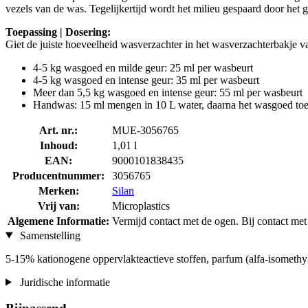
vezels van de was. Tegelijkertijd wordt het milieu gespaard door het 
Toepassing | Dosering:
Giet de juiste hoeveelheid wasverzachter in het wasverzachterbakje v
4-5 kg wasgoed en milde geur: 25 ml per wasbeurt
4-5 kg wasgoed en intense geur: 35 ml per wasbeurt
Meer dan 5,5 kg wasgoed en intense geur: 55 ml per wasbeurt
Handwas: 15 ml mengen in 10 L water, daarna het wasgoed to
Art. nr.:
MUE-3056765
Inhoud:
1,01 l
EAN:
9000101838435
Producentnummer:
3056765
Merken:
Silan
Vrij van:
Microplastics
Algemene Informatie:
Vermijd contact met de ogen. Bij contact met
Samenstelling
5-15% kationogene oppervlakteactieve stoffen, parfum (alfa-isomethy
Juridische informatie