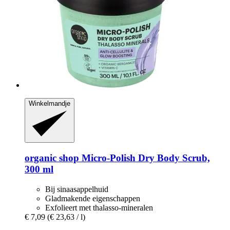
Winkelmandje
organic shop
Micro-​Polish Dry Body Scrub,
300 ml
Bij sinaasappelhuid
Gladmakende eigenschappen
Exfolieert met thalasso-mineralen
€ 7,09
(€ 23,63 / l)