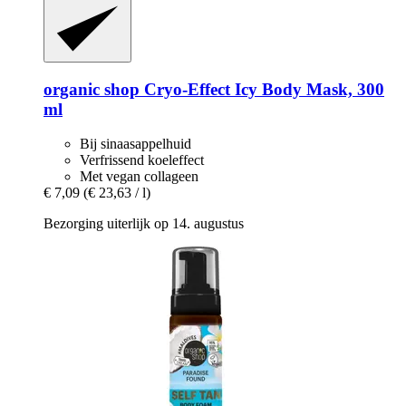
organic shop
Cryo-​Effect Icy Body Mask, 300
ml
Bij sinaasappelhuid
Verfrissend koeleffect
Met vegan collageen
€ 7,09
(€ 23,63 / l)
Bezorging uiterlijk op 14. augustus