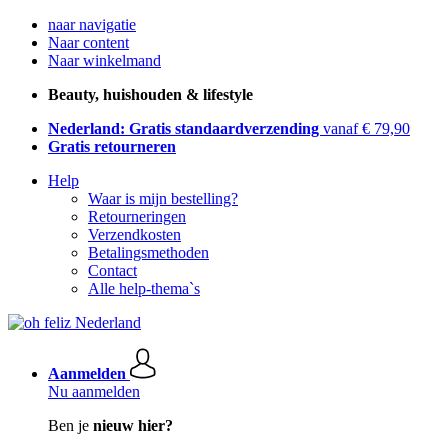
naar navigatie
Naar content
Naar winkelmand
Beauty, huishouden & lifestyle
Nederland: Gratis standaardverzending
vanaf € 79,90
Gratis retourneren
Help
Waar is mijn bestelling?
Retourneringen
Verzendkosten
Betalingsmethoden
Contact
Alle help-thema`s
Aanmelden
Nu aanmelden
Ben je
nieuw hier?