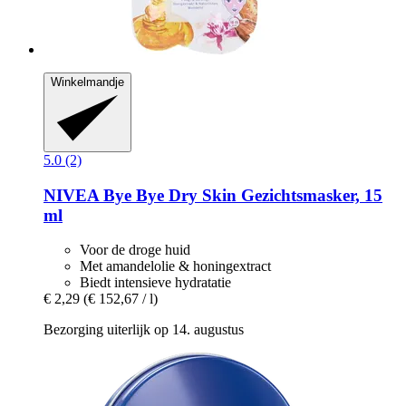
Winkelmandje
5.0 (2)
NIVEA
Bye Bye Dry Skin Gezichtsmasker, 15
ml
Voor de droge huid
Met amandelolie & honingextract
Biedt intensieve hydratatie
€ 2,29
(€ 152,67 / l)
Bezorging uiterlijk op 14. augustus