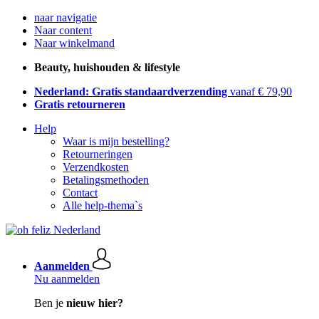
naar navigatie
Naar content
Naar winkelmand
Beauty, huishouden & lifestyle
Nederland: Gratis standaardverzending
vanaf € 79,90
Gratis retourneren
Help
Waar is mijn bestelling?
Retourneringen
Verzendkosten
Betalingsmethoden
Contact
Alle help-thema`s
Aanmelden
Nu aanmelden
Ben je
nieuw hier?