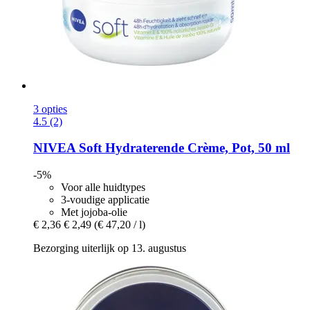
3 opties
4.5 (2)
NIVEA
Soft Hydraterende Crème, Pot, 50 ml
-5%
Voor alle huidtypes
3-voudige applicatie
Met jojoba-olie
€ 2,36
€ 2,49
(€ 47,20 / l)
Bezorging uiterlijk op 13. augustus