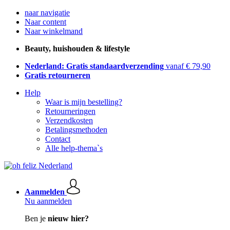
naar navigatie
Naar content
Naar winkelmand
Beauty, huishouden & lifestyle
Nederland: Gratis standaardverzending
vanaf € 79,90
Gratis retourneren
Help
Waar is mijn bestelling?
Retourneringen
Verzendkosten
Betalingsmethoden
Contact
Alle help-thema`s
Aanmelden
Nu aanmelden
Ben je
nieuw hier?