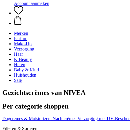
Account aanmaken
Merken
Parfum
Make-Up
Verzorging
Haar
K-Beauty
Heren
Baby & Kind
Huishouden
Sale
Gezichtscrèmes van NIVEA
Per categorie shoppen
Dagcrèmes & Moisturizers
Nachtcrèmes
Verzorging met UV-Besche
Filteren & Sorteren