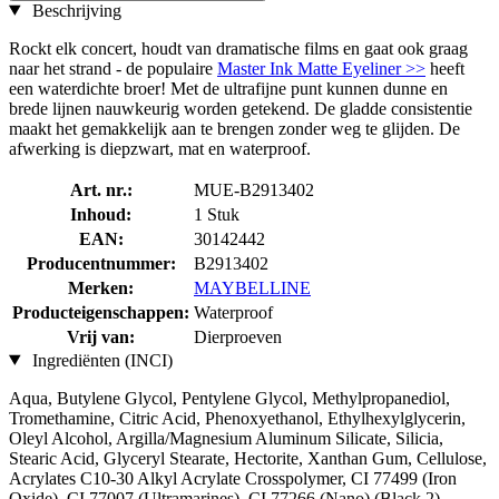
Beschrijving
Rockt elk concert, houdt van dramatische films en gaat ook graag
naar het strand - de populaire
Master Ink Matte Eyeliner >>
heeft
een waterdichte broer! Met de ultrafijne punt kunnen dunne en
brede lijnen nauwkeurig worden getekend. De gladde consistentie
maakt het gemakkelijk aan te brengen zonder weg te glijden. De
afwerking is diepzwart, mat en waterproof.
Art. nr.:
MUE-B2913402
Inhoud:
1 Stuk
EAN:
30142442
Producentnummer:
B2913402
Merken:
MAYBELLINE
Producteigenschappen:
Waterproof
Vrij van:
Dierproeven
Ingrediënten (INCI)
Aqua, Butylene Glycol, Pentylene Glycol, Methylpropanediol,
Tromethamine, Citric Acid, Phenoxyethanol, Ethylhexylglycerin,
Oleyl Alcohol, Argilla/Magnesium Aluminum Silicate, Silicia,
Stearic Acid, Glyceryl Stearate, Hectorite, Xanthan Gum, Cellulose,
Acrylates C10-30 Alkyl Acrylate Crosspolymer, CI 77499 (Iron
Oxide), CI 77007 (Ultramarines) , CI 77266 (Nano) (Black 2)