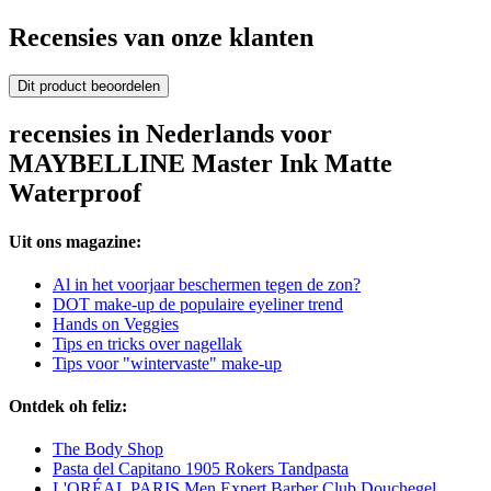
Recensies van onze klanten
Dit product beoordelen
recensies in Nederlands voor
MAYBELLINE Master Ink Matte
Waterproof
Uit ons magazine:
Al in het voorjaar beschermen tegen de zon?
DOT make-up de populaire eyeliner trend
Hands on Veggies
Tips en tricks over nagellak
Tips voor "wintervaste" make-up
Ontdek oh feliz:
The Body Shop
Pasta del Capitano 1905 Rokers Tandpasta
L'ORÉAL PARIS Men Expert Barber Club Douchegel