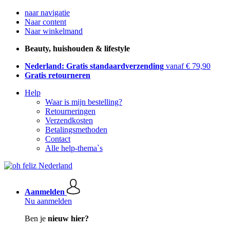
naar navigatie
Naar content
Naar winkelmand
Beauty, huishouden & lifestyle
Nederland: Gratis standaardverzending
vanaf € 79,90
Gratis retourneren
Help
Waar is mijn bestelling?
Retourneringen
Verzendkosten
Betalingsmethoden
Contact
Alle help-thema`s
Aanmelden
Nu aanmelden
Ben je
nieuw hier?