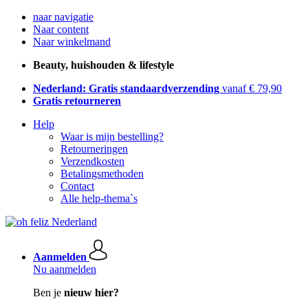
naar navigatie
Naar content
Naar winkelmand
Beauty, huishouden & lifestyle
Nederland: Gratis standaardverzending
vanaf € 79,90
Gratis retourneren
Help
Waar is mijn bestelling?
Retourneringen
Verzendkosten
Betalingsmethoden
Contact
Alle help-thema`s
Aanmelden
Nu aanmelden
Ben je
nieuw hier?