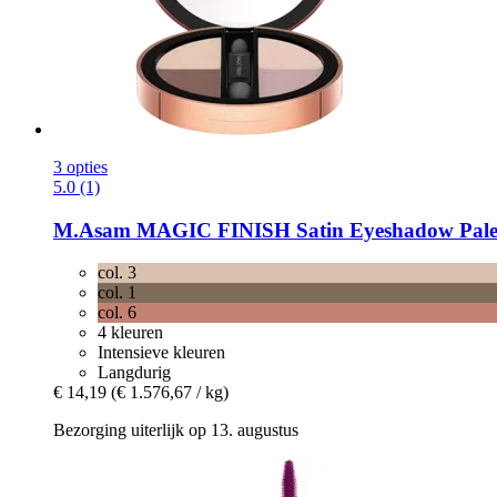
3 opties
5.0 (1)
M.Asam
MAGIC FINISH Satin Eyeshadow Palette
col. 3
col. 1
col. 6
4 kleuren
Intensieve kleuren
Langdurig
€ 14,19
(€ 1.576,67 / kg)
Bezorging uiterlijk op 13. augustus