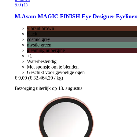
5.0 (1)
M.Asam
MAGIC FINISH Eye Designer Eyeliner, 
vibrant brown
black
cosmic grey
mystic green
gleaming aubergine
+1
Waterbestendig
Met sponsje om te blenden
Geschikt voor gevoelige ogen
€ 9,09
(€ 32.464,29 / kg)
Bezorging uiterlijk op 13. augustus