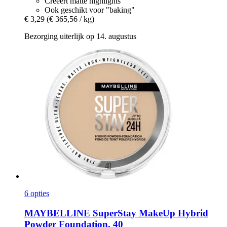
Creëert matte highlights
Ook geschikt voor "baking"
€ 3,29
(€ 365,56 / kg)
Bezorging uiterlijk op 14. augustus
6 opties
MAYBELLINE
SuperStay MakeUp Hybrid
Powder Foundation, 40