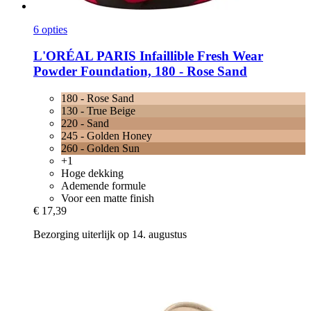
6 opties
L'ORÉAL PARIS
Infaillible Fresh Wear
Powder Foundation, 180 -​ Rose Sand
180 - Rose Sand
130 - True Beige
220 - Sand
245 - Golden Honey
260 - Golden Sun
+1
Hoge dekking
Ademende formule
Voor een matte finish
€ 17,39
Bezorging uiterlijk op 14. augustus