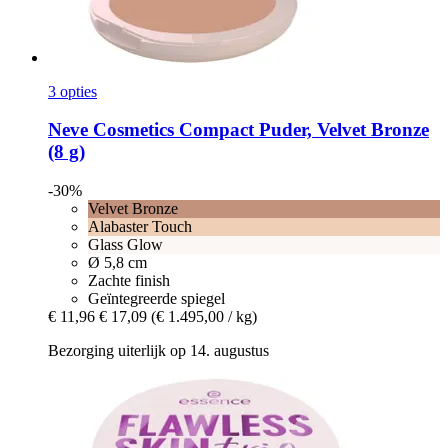
3 opties
Neve Cosmetics
Compact Puder, Velvet Bronze
(8 g)
-30%
Velvet Bronze
Alabaster Touch
Glass Glow
Ø 5,8 cm
Zachte finish
Geïntegreerde spiegel
€ 11,96
€ 17,09
(€ 1.495,00 / kg)
Bezorging uiterlijk op 14. augustus