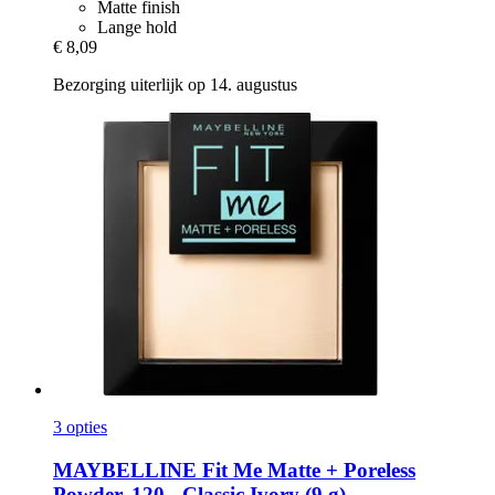
Matte finish
Lange hold
€ 8,09
Bezorging uiterlijk op 14. augustus
3 opties
MAYBELLINE
Fit Me Matte + Poreless
Powder, 120 -​ Classic Ivory (9 g)