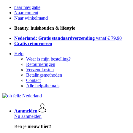
naar navigatie
Naar content
Naar winkelmand
Beauty, huishouden & lifestyle
Nederland: Gratis standaardverzending
vanaf € 79,90
Gratis retourneren
Help
Waar is mijn bestelling?
Retourneringen
Verzendkosten
Betalingsmethoden
Contact
Alle help-thema`s
Aanmelden
Nu aanmelden
Ben je
nieuw hier?