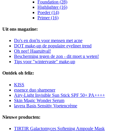
Foundation (28)
Highlighter (16)
Poeder (14)
Primer (16)
Uit ons magazine:
Do's en don'ts voor mensen met acne
DOT make-up de populaire eyeliner trend
Oh nee! Haaruitval!
Bescherming tegen de zon - dit moet u weten!
Tips voor "wintervaste" make-up
Ontdek oh feliz:
KISS
essence duo sharpener
Airy-Light Invisible Sun Stick SPF 50+ PA++++
Skin Magic Wonder Serum
lavera Basis Sensitiv Voetencrème
Nieuwe producten:
TIRTIR Galactomyces Softening Ampoule Mask