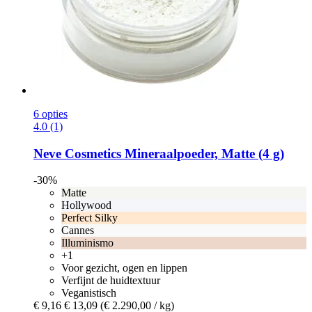
6 opties
4.0 (1)
Neve Cosmetics
Mineraalpoeder, Matte (4 g)
-30%
Matte
Hollywood
Perfect Silky
Cannes
Illuminismo
+1
Voor gezicht, ogen en lippen
Verfijnt de huidtextuur
Veganistisch
€ 9,16
€ 13,09
(€ 2.290,00 / kg)