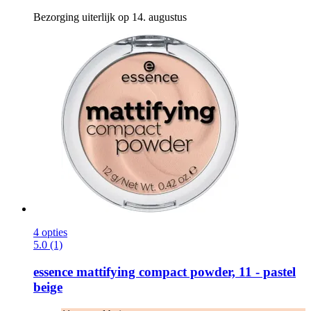
Bezorging uiterlijk op 14. augustus
4 opties
5.0 (1)
essence
mattifying compact powder, 11 -​ pastel
beige